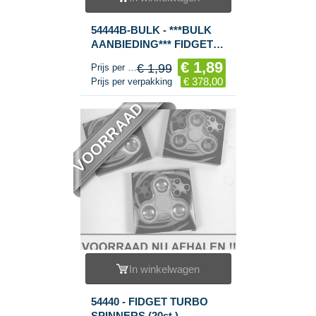
54444B-BULK - ***BULK
AANBIEDING*** FIDGET
SPINNERS / HAND
€ 1,89
€ 1,99
Prijs per stuk
SPINNERS ***RAGE
€ 378,00
Prijs per verpakking
2017*** (200st.)
VOORRAAD
In winkelwagen
54440 - FIDGET TURBO
SPINNERS (20st.)