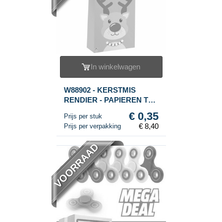
In winkelwagen
W88902 - KERSTMIS
RENDIER - PAPIEREN TAS
MET HENGSELS -
€ 0,35
Prijs per stuk
14x21x7Cm - KERST (24st.)
€ 8,40
Prijs per verpakking
VOORRAAD