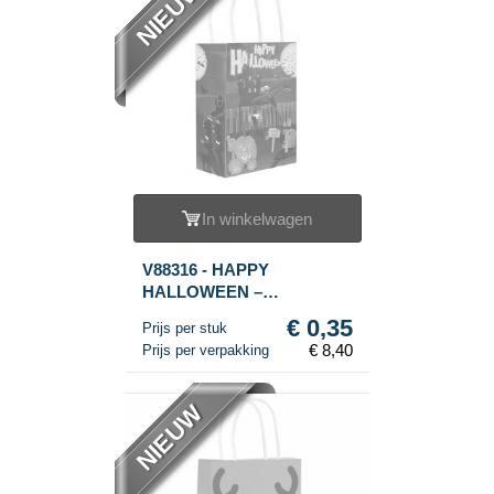
NIEUW
In winkelwagen
V88316 - HAPPY
HALLOWEEN –
GESCHENK / CADEAU
€ 0,35
Prijs per stuk
TAS 14x21x7 Cm. (24st.)
€ 8,40
Prijs per verpakking
NIEUW