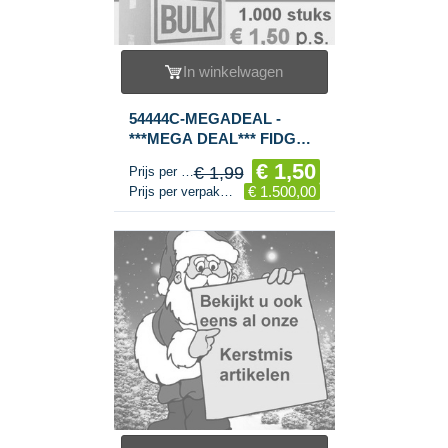
In winkelwagen
54444C-MEGADEAL -
***MEGA DEAL*** FIDGET
SPINNERS / HAND
€ 1,50
€ 1,99
Prijs per stuk
SPINNERS ***RAGE
€ 1.500,00
Prijs per verpakking
2017*** (1.000st.)