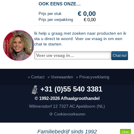
OOK EENS ONZE
SIERADEN AFDELING
€ 0,00
Prijs per stuk
€ 0,00
Prijs per verpakking
Ik help u graag met zoeken naar producten en ik
sta u direct te woord. Voer uw vraag in om een
chat te starten.
Chat nu!
» Contact
» Voorwaarden
» Privacyverklaring
+31 (0)55 540 3381
© 1992-2026 Afhaalgroothandel
Wilmersdorf 12
7327 AC Apeldoorn (NL)
🍪 Cookievoorkeuren
Familiebedrijf sinds 1992
Chat