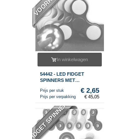
VOORRAAD
In winkelwagen
54442 - LED FIDGET
SPINNERS MET
VERLICHTING ***RAGE
€ 2,65
Prijs per stuk
2017*** (17stuks
€ 45,05
Prijs per verpakking
verlichting.)
FIDGET SPINNER