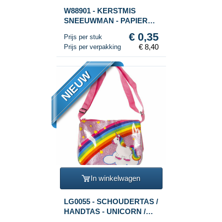
W88901 - KERSTMIS
SNEEUWMAN - PAPIEREN
TAS MET HENGSELS -
€ 0,35
Prijs per stuk
14x21x7Cm - KERST (24st.)
€ 8,40
Prijs per verpakking
NIEUW
In winkelwagen
LG0055 - SCHOUDERTAS /
HANDTAS - UNICORN /
EENHOORN (12st.)