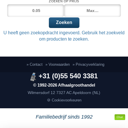
ZOEKEN OP PRIJS
Zoeken
U heeft geen zoekopdracht ingevoerd. Gebruik het zoekveld
om producten te zoeken.
» Contact
» Voorwaarden
» Privacyverklaring
+31 (0)55 540 3381
© 1992-2026 Afhaalgroothandel
Wilmersdorf 12
7327 AC Apeldoorn (NL)
🍪 Cookievoorkeuren
Familiebedrijf sinds 1992
Chat