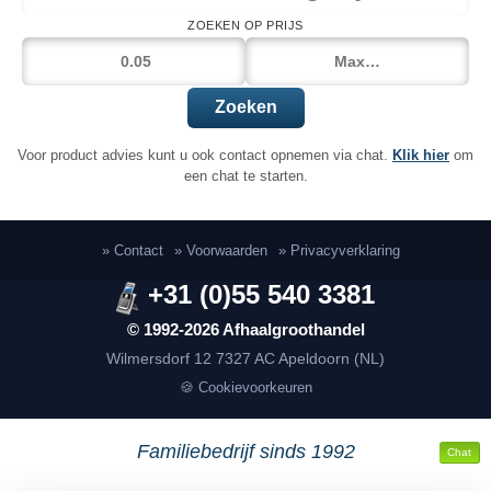
ZOEKEN OP PRIJS
Zoeken
Voor product advies kunt u ook contact opnemen via chat.
Klik hier
om
een chat te starten.
» Contact
» Voorwaarden
» Privacyverklaring
+31 (0)55 540 3381
© 1992-2026 Afhaalgroothandel
Wilmersdorf 12
7327 AC Apeldoorn (NL)
🍪 Cookievoorkeuren
Familiebedrijf sinds 1992
Chat