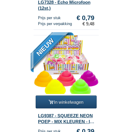
LG7328 - Echo Microfoon
(12st.)
€ 0,79
Prijs per stuk
€ 9,48
Prijs per verpakking
NIEUW
In winkelwagen
LG9387 - SQUEEZE NEON
POEP - MIX KLEUREN - IN
DISPLAY (50st.)
€ 0,39
Prijs per stuk