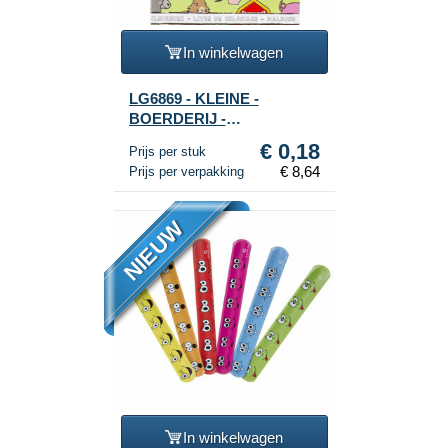
In winkelwagen
LG6869 - KLEINE -
BOERDERIJ -
KLEURBOEKJES MET
€ 0,18
Prijs per stuk
STICKERS (48st.)
€ 8,64
Prijs per verpakking
NIEUW
In winkelwagen