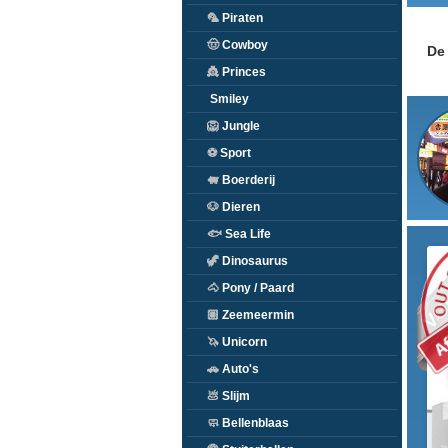
🦜
Piraten
🤠
Cowboy
De 
👸
Princes
Smiley
🦁
Jungle
⚽
Sport
🐖
Boerderij
🐶
Dieren
🐟
Sea Life
VO
🦖
Dinosaurus
🐴
Pony / Paard
🏽
Zeemeermin
🦄
Unicorn
🚗
Auto's
💩
Slijm
🧼
Bellenblaas