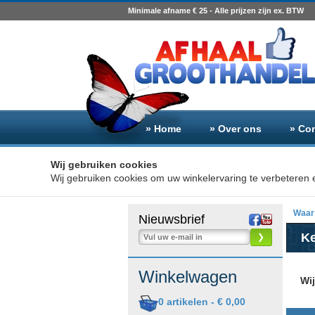
Minimale afname € 25 - Alle prijzen zijn ex. BTW
» Home
» Over ons
» Co
Wij gebruiken cookies
Wij gebruiken cookies om uw winkelervaring te verbeteren e
Waar 
Nieuwsbrief
Ke
❯
Winkelwagen
Wi
0
artikelen -
€ 0,00