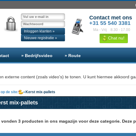
Contact met ons
+31 55 540 3381
Ma - Vrij
8.30 - 17.00
Inloggen klanten »
Chat nu!
Nieuwe registratie »
ntact
» Bedrijfsvideo
» Route
n externe content (zoals video's) te tonen. U kunt hiermee akkoord gaa
op de site:
»
Kerst mix-pallets
rst mix-pallets
j vonden 3 producten in ons magazijn voor deze categorie. Deze p