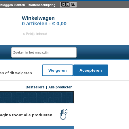
🇳🇱
NL
Inloggen klanten
Routebeschrijving
Winkelwagen
0
artikelen -
€ 0,00
» Bekijk inhoud
Weigeren
Accepteren
n of dit weigeren.
Bestsellers
|
Alle producten
agina toont alle producten.