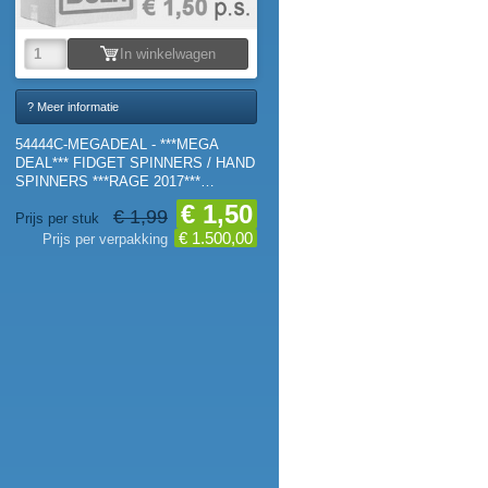
In winkelwagen
? Meer informatie
54444C-MEGADEAL - ***MEGA
DEAL*** FIDGET SPINNERS / HAND
SPINNERS ***RAGE 2017***
(1.000st.)
€ 1,50
€ 1,99
Prijs per stuk
€ 1.500,00
Prijs per verpakking