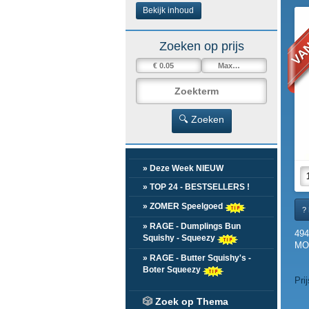
VAN
Bekijk inhoud
Zoeken op prijs
🔍 Zoeken
» Deze Week NIEUW
» TOP 24 - BESTSELLERS !
» ZOMER Speelgoed
? 
» RAGE - Dumplings Bun
49
Squishy - Squeezy
MOD
» RAGE - Butter Squishy's -
Boter Squeezy
Pri
🎲
Zoek op Thema