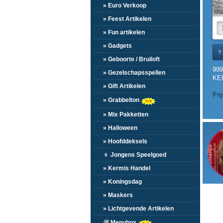
» Euro Verkoop
» Feest Artikelen
» Fun artikelen
» Gadgets
? 
» Geboorte / Bruiloft
999
» Gezelschapsspellen
KE
» Gift Artikelen
Pri
» Grabbelton
» Mix Pakketten
» Halloween
» Hoofddeksels
👦
Jongens Speelgoed
» Kermis Handel
» Koningsdag
» Maskers
» Lichtgevende Artikelen
🥡
Menubox