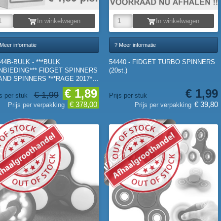
In winkelwagen
In winkelwagen
Meer informatie
? Meer informatie
44B-BULK - ***BULK
54440 - FIDGET TURBO SPINNERS
NBIEDING*** FIDGET SPINNERS
(20st.)
HAND SPINNERS ***RAGE 2017***
0st.)
€ 1,89
€ 1,99
€ 1,99
js per stuk
Prijs per stuk
€ 378,00
€ 39,80
Prijs per verpakking
Prijs per verpakking
FIDGET SPINNER
ORRAAD