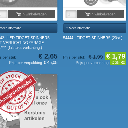
In winkelwagen
In winkelwagen
Meer informatie
? Meer informatie
442 - LED FIDGET SPINNERS
54444 - FIDGET SPINNERS (20st.)
T VERLICHTING ***RAGE
7*** (17stuks verlichting.)
€ 2,65
€ 1,79
€ 1,99
js per stuk
Prijs per stuk
€ 45,05
€ 35,80
Prijs per verpakking
Prijs per verpakking