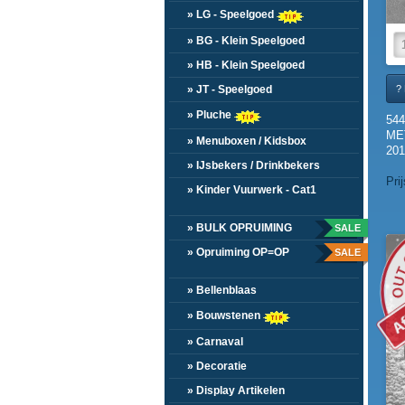
» LG - Speelgoed
» BG - Klein Speelgoed
» HB - Klein Speelgoed
? 
» JT - Speelgoed
» Pluche
54
ME
» Menuboxen / Kidsbox
201
» IJsbekers / Drinkbekers
Pri
» Kinder Vuurwerk - Cat1
» BULK OPRUIMING
SALE
» Opruiming OP=OP
SALE
» Bellenblaas
» Bouwstenen
» Carnaval
» Decoratie
» Display Artikelen