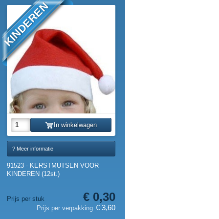
KINDEREN
In winkelwagen
? Meer informatie
91523 - KERSTMUTSEN VOOR
KINDEREN (12st.)
€ 0,30
Prijs per stuk
€ 3,60
Prijs per verpakking