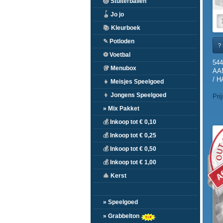
🏐
Stuiterballen
🪀
Jo jo
📚
Kleurboek
✎
Potloden
? 
⚽
Voetbal
544
🥡
Menubox
AA
/ 
👧
Meisjes Speelgoed
(20
👦
Jongens Speelgoed
Pri
» Mix Pakket
💰
Inkoop tot € 0,10
VO
💰
Inkoop tot € 0,25
💰
Inkoop tot € 0,50
💰
Inkoop tot € 1,00
🎄
Kerst
» Speelgoed
» Grabbelton