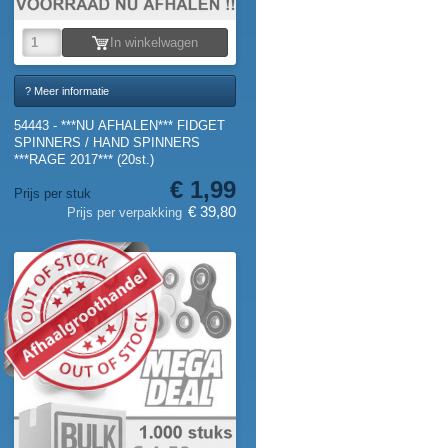
In winkelwagen
? Meer informatie
54443 - ***NU AFHALEN*** FIDGET
SPINNERS / HAND SPINNERS
***RAGE 2017*** (20st.)
€ 1,99
Prijs per stuk
€ 39,80
Prijs per verpakking
VOORRAAD