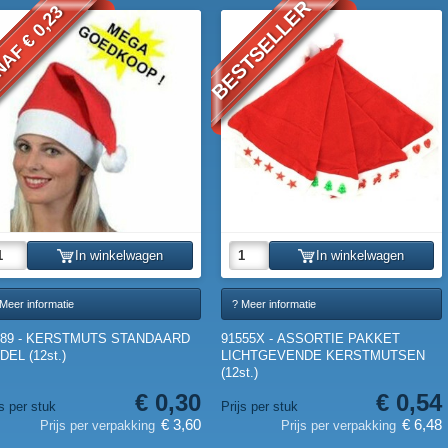
BESTSELLER
AF € 0,23
In winkelwagen
In winkelwagen
Meer informatie
? Meer informatie
489 - KERSTMUTS STANDAARD
91555X - ASSORTIE PAKKET
EL (12st.)
LICHTGEVENDE KERSTMUTSEN
(12st.)
€ 0,30
€ 0,54
js per stuk
Prijs per stuk
€ 3,60
€ 6,48
Prijs per verpakking
Prijs per verpakking