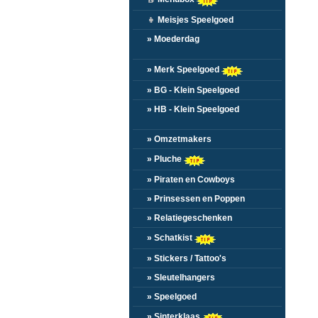
👧
Meisjes Speelgoed
» Moederdag
» Merk Speelgoed
» BG - Klein Speelgoed
» HB - Klein Speelgoed
» Omzetmakers
» Pluche
» Piraten en Cowboys
» Prinsessen en Poppen
» Relatiegeschenken
» Schatkist
» Stickers / Tattoo's
» Sleutelhangers
» Speelgoed
» Sinterklaas