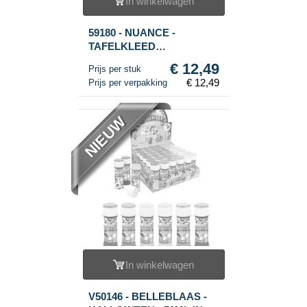
In winkelwagen
59180 - NUANCE -
TAFELKLEED
GEWICHTEN MET
€ 12,49
Prijs per stuk
MAGNETEN, SET VAN 4
€ 12,49
Prijs per verpakking
(1set.)
NIEUW
In winkelwagen
V50146 - BELLEBLAAS -