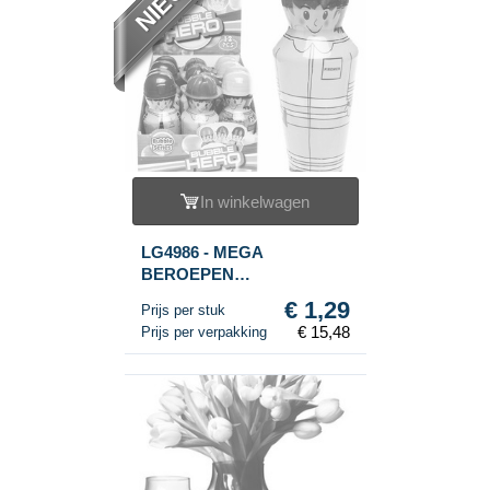
In winkelwagen
LG4986 - MEGA
BEROEPEN
BELLENBLAAS IN
€ 1,29
Prijs per stuk
DISPLAY (12st.)
€ 15,48
Prijs per verpakking