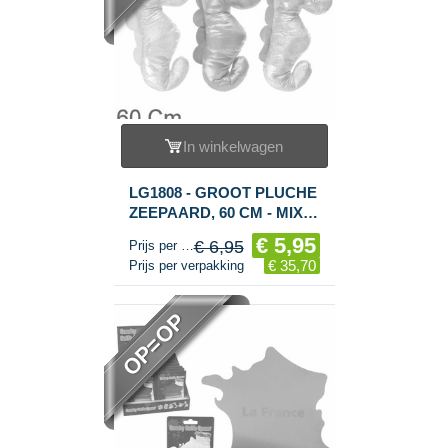
In winkelwagen
LG1808 - GROOT PLUCHE
ZEEPAARD, 60 CM - MIX
KLEUREN (6st.)
€ 5,95
€ 6,95
Prijs per stuk
€ 35,70
Prijs per verpakking
OP=OP