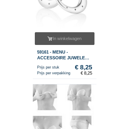
In winkelwagen
59161 - MENU -
ACCESSOIRE JUWELEN
OORRING HOUDER SET
€ 8,25
Prijs per stuk
VAN 2 (1set.)
€ 8,25
Prijs per verpakking