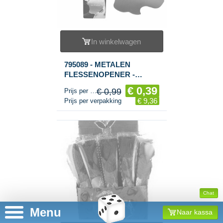
In winkelwagen
795089 - METALEN
FLESSENOPENER -
FRANKRIJK - IN DISPLAY
€ 0,39
€ 0,99
Prijs per stuk
(24st.)
€ 9,36
Prijs per verpakking
Chat
Menu
Naar kassa