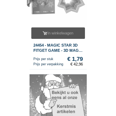
In winkelwagen
24454 - MAGIC STAR 3D
FITGET GAME - 3D MAGIC
SHAPE - MAGIC FIDGET
€ 1,79
Prijs per stuk
3D - IN DOOSJE (24st.)
€ 42,96
Prijs per verpakking