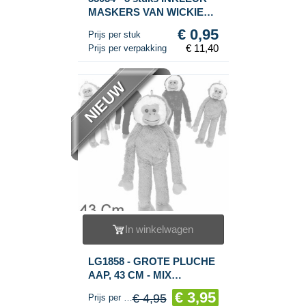
MASKERS VAN WICKIE
DE VIKING +
€ 0,95
Prijs per stuk
KLEURPOTLODEN (12st.)
€ 11,40
Prijs per verpakking
NIEUW
In winkelwagen
LG1858 - GROTE PLUCHE
AAP, 43 CM - MIX
KLEUREN (12st.)
€ 3,95
€ 4,95
Prijs per stuk