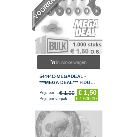
VOORRAAD
In winkelwagen
54444C-MEGADEAL -
***MEGA DEAL*** FIDGET
SPINNERS / HAND
€ 1,50
€ 1,99
Prijs per stuk
SPINNERS ***RAGE
€ 1.500,00
Prijs per verpakking
2017*** (1.000st.)