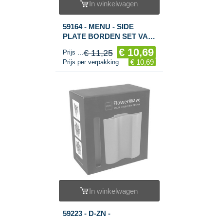
In winkelwagen
59164 - MENU - SIDE
PLATE BORDEN SET VAN
2 STUKS, 17 CM. (1set.)
€ 10,69
€ 11,25
Prijs per stuk
€ 10,69
Prijs per verpakking
In winkelwagen
59223 - D-ZN -