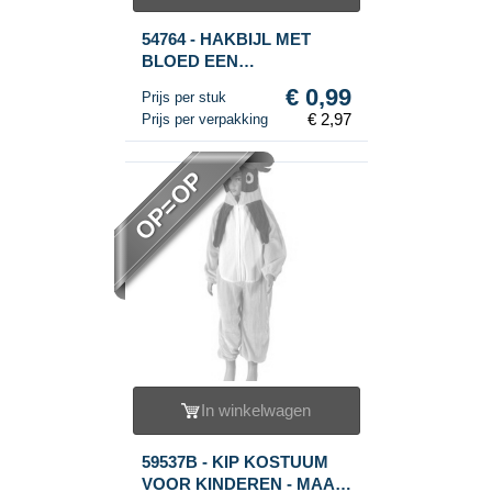
54764 - HAKBIJL MET
BLOED EEN
DOODSKOPPEN (3st.)
€ 0,99
Prijs per stuk
€ 2,97
Prijs per verpakking
OP=OP
In winkelwagen
59537B - KIP KOSTUUM
VOOR KINDEREN - MAAT