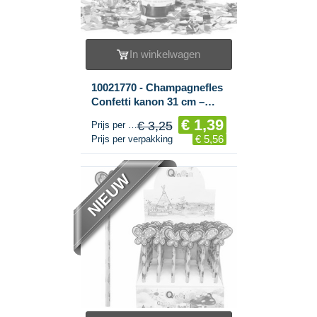
In winkelwagen
10021770 - Champagnefles
Confetti kanon 31 cm –
Kleur: zilver goud (4st.)
€ 1,39
€ 3,25
Prijs per stuk
€ 5,56
Prijs per verpakking
NIEUW