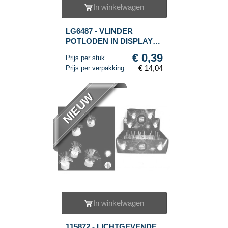
In winkelwagen
LG6487 - VLINDER
POTLODEN IN DISPLAY
(36 St.)
€ 0,39
Prijs per stuk
€ 14,04
Prijs per verpakking
NIEUW
In winkelwagen
115872 - LICHTGEVENDE