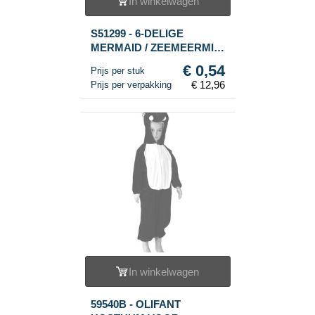
In winkelwagen
S51299 - 6-DELIGE
MERMAID / ZEEMEERMIN
POTLOOD MET GUM SET
€ 0,54
Prijs per stuk
- IN DISPLAY (24SETS.)
€ 12,96
Prijs per verpakking
In winkelwagen
59540B - OLIFANT