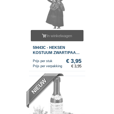
In winkelwagen
59443C - HEKSEN
KOSTUUM ZWART/PAARS
VOOR KINDEREN - MAAT
€ 3,95
Prijs per stuk
L
€ 3,95
Prijs per verpakking
NIEUW