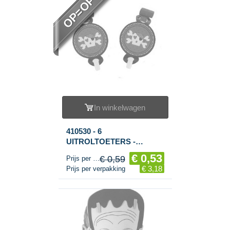
OP=OP
In winkelwagen
410530 - 6
UITROLTOETERS -
"PIRATE PARTY" (6sets.)
€ 0,53
€ 0,59
Prijs per stuk
€ 3,18
Prijs per verpakking