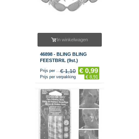
In winkelwagen
46898 - BLING BLING
FEESTBRIL (9st.)
€ 0,99
€ 1,10
Prijs per stuk
€ 8,91
Prijs per verpakking