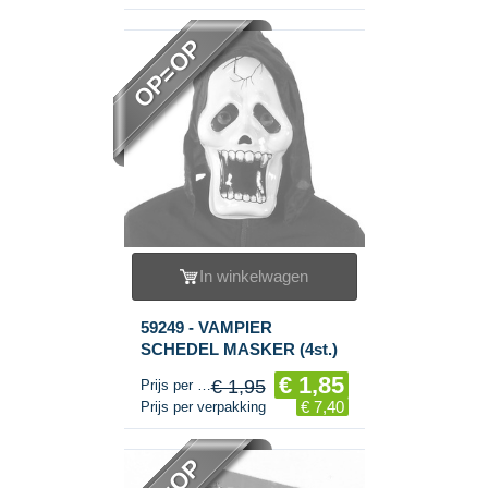
OP=OP
In winkelwagen
59249 - VAMPIER
SCHEDEL MASKER (4st.)
€ 1,85
€ 1,95
Prijs per stuk
€ 7,40
Prijs per verpakking