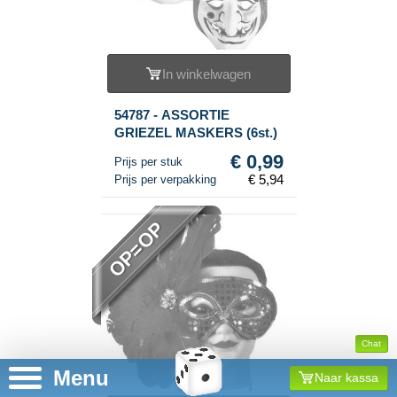
In winkelwagen
54787 - ASSORTIE
GRIEZEL MASKERS (6st.)
€ 0,99
Prijs per stuk
€ 5,94
Prijs per verpakking
OP=OP
Chat
Menu
Naar kassa