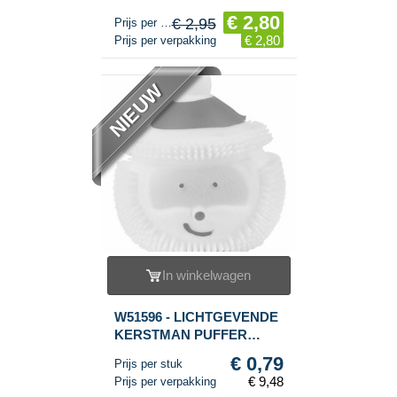
6
€ 2,80
€ 2,95
Prijs per stuk
€ 2,80
Prijs per verpakking
NIEUW
In winkelwagen
W51596 - LICHTGEVENDE
KERSTMAN PUFFER
BALLEN IN DISPLAY
€ 0,79
Prijs per stuk
(12st.)
€ 9,48
Prijs per verpakking