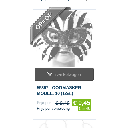
KAART (10 St.)
OP=OP
In winkelwagen
59397 - OOGMASKER -
MODEL: 10 (12st.)
€ 0,45
€ 0,49
Prijs per stuk
€ 5,40
Prijs per verpakking