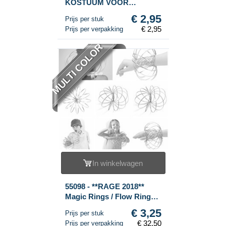
KOSTUUM VOOR
KINDEREN - MAAT 6
€ 2,95
Prijs per stuk
€ 2,95
Prijs per verpakking
MULTI COLOR
In winkelwagen
55098 - **RAGE 2018**
Magic Rings / Flow Rings -
Kinetic 3D Magic Ring -
€ 3,25
Prijs per stuk
MULTI COLOR | OP
€ 32,50
Prijs per verpakking