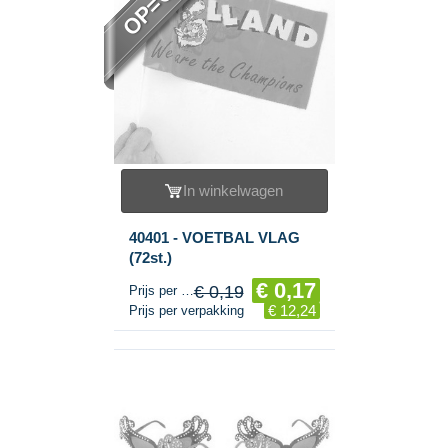
OP=OP
In winkelwagen
40401 - VOETBAL VLAG
(72st.)
€ 0,17
€ 0,19
Prijs per stuk
€ 12,24
Prijs per verpakking