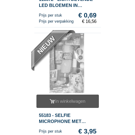
LED BLOEMEN IN
DISPLAY (24st.)
€ 0,69
Prijs per stuk
€ 16,56
Prijs per verpakking
NIEUW
In winkelwagen
55183 - SELFIE
MICROPHONE MET
GELUID (2st.)
€ 3,95
Prijs per stuk