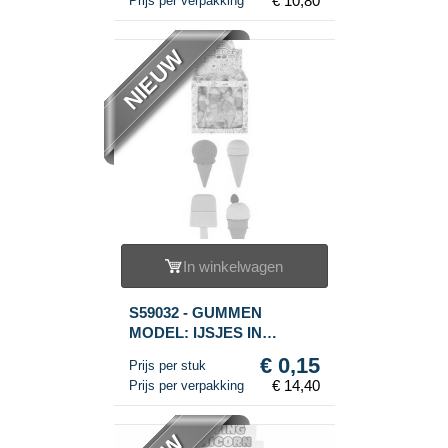
€ 10,80
Prijs per verpakking
NIEUW
In winkelwagen
S59032 - GUMMEN
MODEL: IJSJES IN
DISPLAY (96st.)
€ 0,15
Prijs per stuk
€ 14,40
Prijs per verpakking