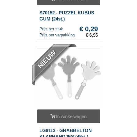
S70152 - PUZZEL KUBUS
GUM (24st.)
€ 0,29
Prijs per stuk
€ 6,96
Prijs per verpakking
NIEUW
In winkelwagen
LG9113 - GRABBELTON
KLAPHANDJES (48st.)