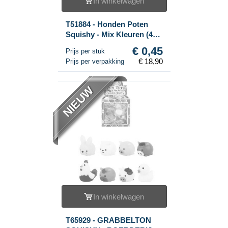
In winkelwagen
T51884 - Honden Poten
Squishy - Mix Kleuren (42
stuks)
€ 0,45
Prijs per stuk
€ 18,90
Prijs per verpakking
NIEUW
In winkelwagen
T65929 - GRABBELTON