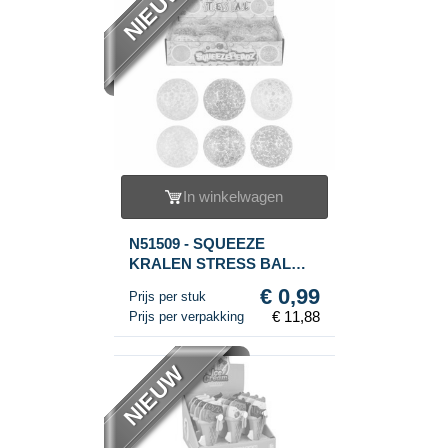
NIEUW
In winkelwagen
N51509 - SQUEEZE
KRALEN STRESS BAL
Ø7CM IN DISPLAY (12st.)
€ 0,99
Prijs per stuk
€ 11,88
Prijs per verpakking
NIEUW