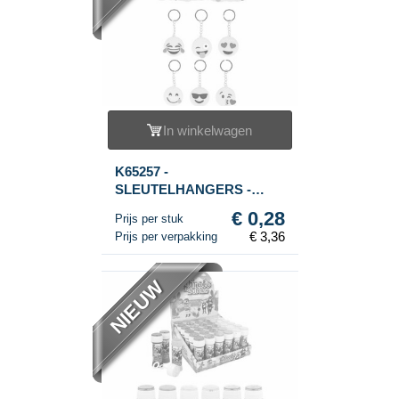
In winkelwagen
K65257 -
SLEUTELHANGERS -
SMILEY’S (12st.)
€ 0,28
Prijs per stuk
€ 3,36
Prijs per verpakking
NIEUW