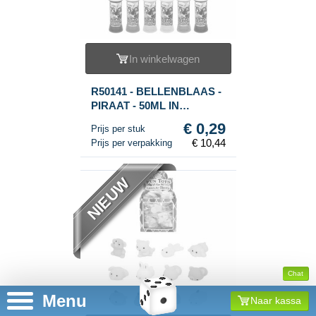
In winkelwagen
R50141 - BELLENBLAAS -
PIRAAT - 50ML IN
DISPLAY (36st.)
€ 0,29
Prijs per stuk
€ 10,44
Prijs per verpakking
NIEUW
Chat
Menu
Naar kassa