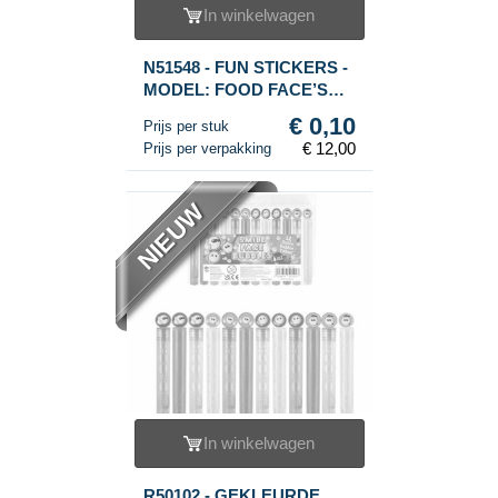
In winkelwagen
N51548 - FUN STICKERS -
MODEL: FOOD FACE’S
(120st.)
€ 0,10
Prijs per stuk
€ 12,00
Prijs per verpakking
NIEUW
In winkelwagen
R50102 - GEKLEURDE