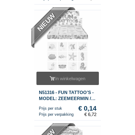
NIEUW
In winkelwagen
N51316 - FUN TATTOO’S -
MODEL: ZEEMEERMIN /
MERMAID, Elk pakjes12x
€ 0,14
Prijs per stuk
Tattoo’s IN DISPLAY (48st.)
€ 6,72
Prijs per verpakking