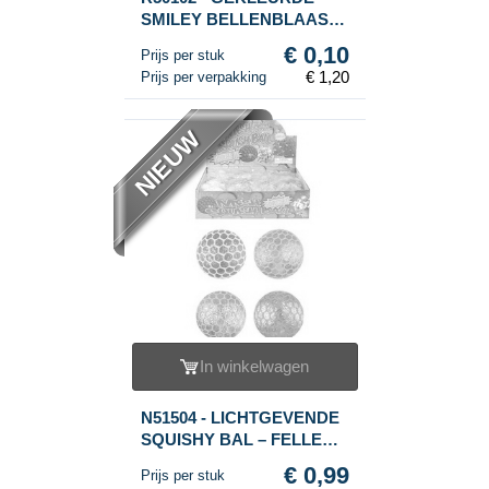
SMILEY BELLENBLAAS
STAVEN (1 Verpakking a
€ 0,10
Prijs per stuk
12st.)
€ 1,20
Prijs per verpakking
NIEUW
In winkelwagen
N51504 - LICHTGEVENDE
SQUISHY BAL – FELLE
KLEUREN (12st.)
€ 0,99
Prijs per stuk