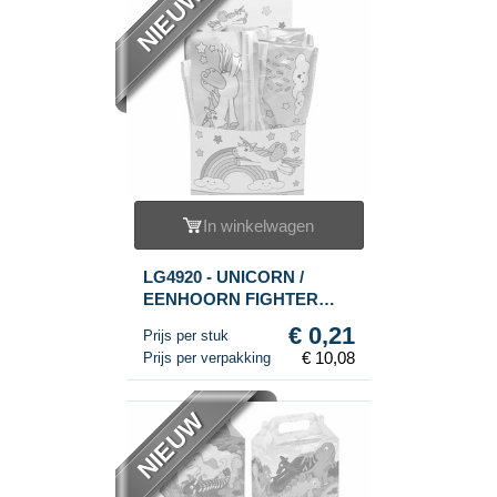
NIEUW
In winkelwagen
LG4920 - UNICORN /
EENHOORN FIGHTER
GLIDER VLIEGTUIG IN
€ 0,21
Prijs per stuk
DISPLAY (48st.)
€ 10,08
Prijs per verpakking
NIEUW