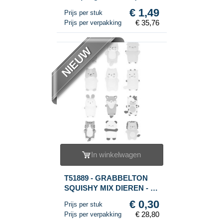
x 9 x 4 Cm) - Viral 2026
€ 1,49
Prijs per stuk
Fidget Toy - MET
€ 35,76
Prijs per verpakking
HEADERKAART (24st.)
NIEUW
In winkelwagen
T51889 - GRABBELTON
SQUISHY MIX DIEREN - IN
DISPLAY - (96st.)
€ 0,30
Prijs per stuk
€ 28,80
Prijs per verpakking