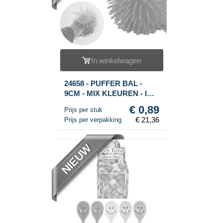
In winkelwagen
24658 - PUFFER BAL -
9CM - MIX KLEUREN - IN
DISPLAY (24st.)
€ 0,89
Prijs per stuk
€ 21,36
Prijs per verpakking
NIEUW