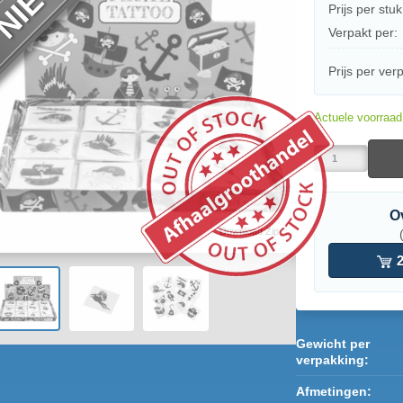
Prijs per stuk
Verpakt per:
Prijs per ver
Actuele voorraa
O
Download Zip
2
Gewicht per
verpakking:
Afmetingen: