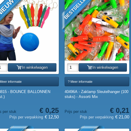
BESTSELLER
IEUW
In winkelwagen
In winkelwagen
Meer informatie
? Meer informatie
8815 - BOUNCE BALLONNEN
40496A - Zaklamp Sleutelhanger (100
st.)
stuks) - Assorti Mix
€ 0,25
€ 0,21
js per stuk
Prijs per stuk
€ 12,50
€ 21,00
Prijs per verpakking
Prijs per verpakking