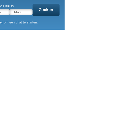
OP PRIJS
Zoeken
er
om een chat te starten.