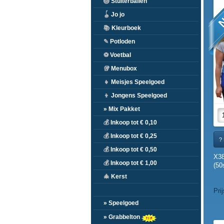
N
🏐
Stuiterballen
🪀
Jo jo
📚
Kleurboek
✎
Potloden
⚽
Voetbal
🥡
Menubox
👧
Meisjes Speelgoed
👦
Jongens Speelgoed
» Mix Pakket
💰
Inkoop tot € 0,10
💰
Inkoop tot € 0,25
? 
💰
Inkoop tot € 0,50
X3
💰
Inkoop tot € 1,00
(50
🎄
Kerst
Pri
» Speelgoed
» Grabbelton