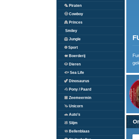
🦜
Piraten
🤠
Cowboy
👸
Princes
Smiley
F
🦁
Jungle
⚽
Sport
Fun
🐖
Boerderij
gel
🐶
Dieren
🐟
Sea Life
🦖
Dinosaurus
🐴
Pony / Paard
🏽
Zeemeermin
🦄
Unicorn
🚗
Auto's
On
💩
Slijm
🧼
Bellenblaas