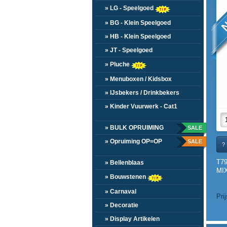
N
» LG - Speelgoed
» BG - Klein Speelgoed
» HB - Klein Speelgoed
» JT - Speelgoed
» Pluche
» Menuboxen / Kidsbox
» IJsbekers / Drinkbekers
» Kinder Vuurwerk - Cat1
» BULK OPRUIMING
SALE
» Opruiming OP=OP
SALE
? 
T7
» Bellenblaas
MIX
» Bouwstenen
» Carnaval
Pri
» Decoratie
» Display Artikelen