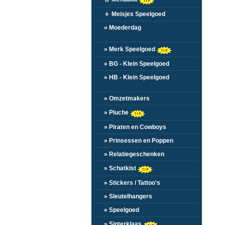
👧
Meisjes Speelgoed
» Moederdag
» Merk Speelgoed
» BG - Klein Speelgoed
» HB - Klein Speelgoed
» Omzetmakers
» Pluche
» Piraten en Cowboys
» Prinsessen en Poppen
» Relatiegeschenken
» Schatkist
» Stickers / Tattoo's
» Sleutelhangers
» Speelgoed
» Sinterklaas