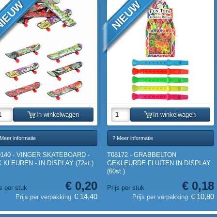
IEUW
NIEUW
In winkelwagen
In winkelwagen
Meer informatie
? Meer informatie
9140 - VINGER SKATEBOARD -
T08172 - GRABBELTON
 KLEUREN - IN DISPLAY (72st.)
GEKLEURDE FLUITEN IN DISPLAY
(60st.)
€ 0,20
€ 0,18
js per stuk
Prijs per stuk
€ 14,40
€ 10,80
Prijs per verpakking
Prijs per verpakking