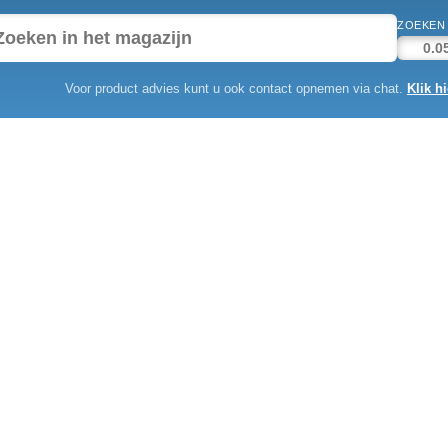
ZOEKEN 
Voor product advies kunt u ook contact opnemen via chat.
Klik hi