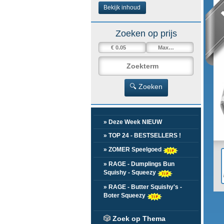
Bekijk inhoud
Zoeken op prijs
🔍 Zoeken
» Deze Week NIEUW
» TOP 24 - BESTSELLERS !
» ZOMER Speelgoed
» RAGE - Dumplings Bun
Squishy - Squeezy
» RAGE - Butter Squishy's -
Boter Squeezy
🎲
Zoek op Thema