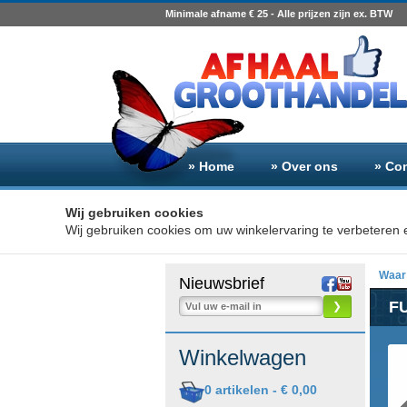
Minimale afname € 25 - Alle prijzen zijn ex. BTW
» Home
» Over ons
» Co
Wij gebruiken cookies
Wij gebruiken cookies om uw winkelervaring te verbeteren e
Waar 
Nieuwsbrief
FU
❯
Winkelwagen
0
artikelen -
€ 0,00