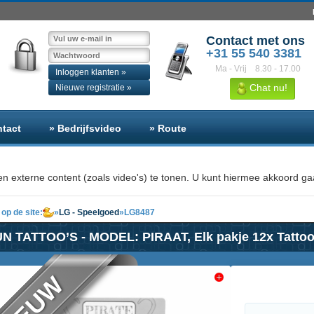
Contact met ons
+31 55 540 3381
Ma - Vrij
8.30 - 17.00
Inloggen klanten »
Chat nu!
Nieuwe registratie »
ntact
» Bedrijfsvideo
» Route
n externe content (zoals video's) te tonen. U kunt hiermee akkoord gaa
op de site:
»
LG - Speelgoed
»
LG8487
N TATTOO’S - MODEL: PIRAAT, Elk pakje 12x Tattoo’
NIEUW