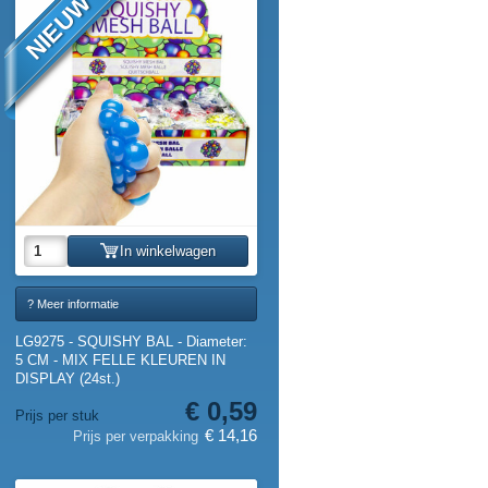
NIEUW
In winkelwagen
? Meer informatie
LG9275 - SQUISHY BAL - Diameter:
5 CM - MIX FELLE KLEUREN IN
DISPLAY (24st.)
€ 0,59
Prijs per stuk
€ 14,16
Prijs per verpakking