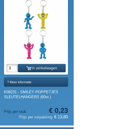
In winkelwagen
? Meer informatie
K08231 - SMILEY POPPETJES
SLEUTELHANGERS (60st.)
€ 0,23
Prijs per stuk
€ 13,80
Prijs per verpakking