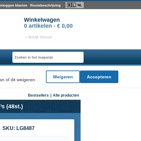
🇳🇱
NL
Inloggen klanten
Routebeschrijving
Winkelwagen
0
artikelen -
€ 0,00
» Bekijk inhoud
Weigeren
Accepteren
n of dit weigeren.
Bestsellers
|
Alle producten
s (48st.)
SKU:
LG8487