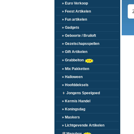
» Euro Verkoop
» Feest Artikelen
» Fun artikelen
» Gadgets
» Geboorte / Bruiloft
» Gezelschapsspellen
» Gift Artikelen
» Grabbelton
» Mix Pakketten
» Halloween
» Hoofddeksels
👦
Jongens Speelgoed
» Kermis Handel
» Koningsdag
» Maskers
» Lichtgevende Artikelen
🥡
Menubox