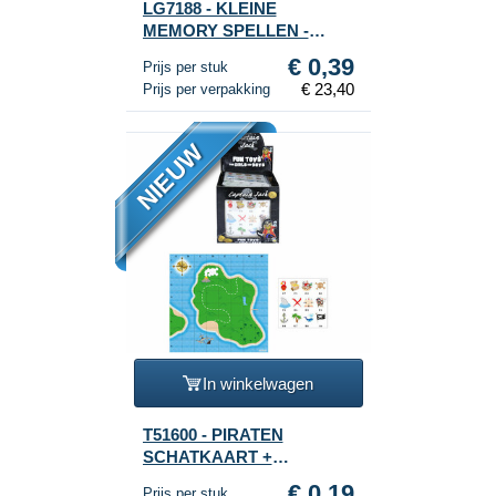
LG7188 - KLEINE
MEMORY SPELLEN -
MODEL: SMILEY IN
€ 0,39
Prijs per stuk
DISPLAY (60st.)
€ 23,40
Prijs per verpakking
NIEUW
In winkelwagen
T51600 - PIRATEN
SCHATKAART +
STICKERS (240st.)
€ 0,19
Prijs per stuk