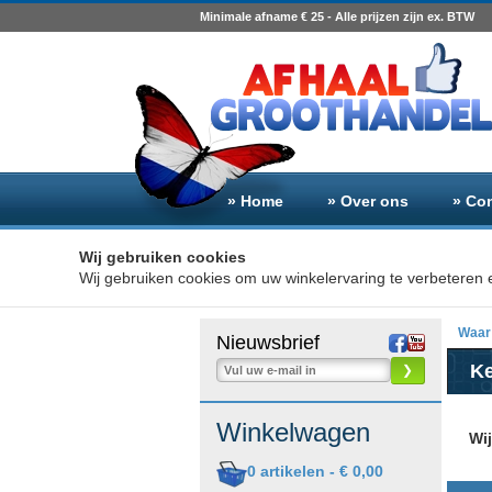
Minimale afname € 25 - Alle prijzen zijn ex. BTW
» Home
» Over ons
» Co
Wij gebruiken cookies
Wij gebruiken cookies om uw winkelervaring te verbeteren e
Waar 
Nieuwsbrief
Ke
❯
Winkelwagen
Wi
0
artikelen -
€ 0,00