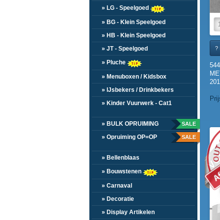
» LG - Speelgoed
» BG - Klein Speelgoed
» HB - Klein Speelgoed
? 
» JT - Speelgoed
» Pluche
54
ME
» Menuboxen / Kidsbox
201
» IJsbekers / Drinkbekers
Pri
» Kinder Vuurwerk - Cat1
» BULK OPRUIMING
SALE
VO
» Opruiming OP=OP
SALE
» Bellenblaas
» Bouwstenen
» Carnaval
» Decoratie
» Display Artikelen