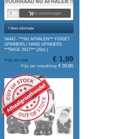
In winkelwagen
? Meer informatie
54443 - ***NU AFHALEN*** FIDGET
SPINNERS / HAND SPINNERS
***RAGE 2017*** (20st.)
€ 1,99
Prijs per stuk
€ 39,80
Prijs per verpakking
NIEUW