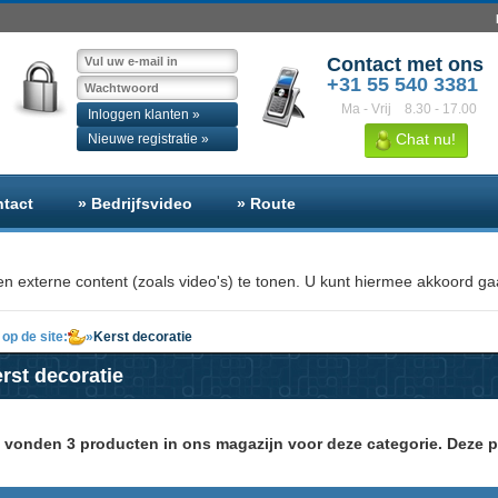
Contact met ons
+31 55 540 3381
Ma - Vrij
8.30 - 17.00
Inloggen klanten »
Chat nu!
Nieuwe registratie »
ntact
» Bedrijfsvideo
» Route
n externe content (zoals video's) te tonen. U kunt hiermee akkoord gaa
op de site:
»
Kerst decoratie
rst decoratie
j vonden 3 producten in ons magazijn voor deze categorie. Deze p