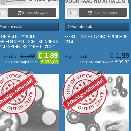
In winkelwagen
In winkelwagen
Meer informatie
? Meer informatie
44B-BULK - ***BULK
54440 - FIDGET TURBO SPINNERS
NBIEDING*** FIDGET SPINNERS
(20st.)
HAND SPINNERS ***RAGE 2017***
0st.)
€ 1,89
€ 1,99
€ 1,99
js per stuk
Prijs per stuk
€ 378,00
€ 39,80
Prijs per verpakking
Prijs per verpakking
FIDGET SPINNER
ORRAAD