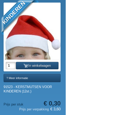
KINDEREN
In winkelwagen
? Meer informatie
91523 - KERSTMUTSEN VOOR
KINDEREN (12st.)
€ 0,30
Prijs per stuk
€ 3,60
Prijs per verpakking