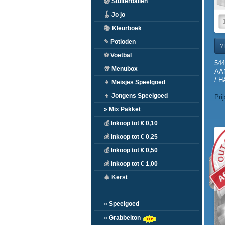
🏐
Stuiterballen
🪀
Jo jo
📚
Kleurboek
✎
Potloden
? 
⚽
Voetbal
544
🥡
Menubox
AA
/ 
👧
Meisjes Speelgoed
(20
👦
Jongens Speelgoed
Pri
» Mix Pakket
💰
Inkoop tot € 0,10
VO
💰
Inkoop tot € 0,25
💰
Inkoop tot € 0,50
💰
Inkoop tot € 1,00
🎄
Kerst
» Speelgoed
» Grabbelton