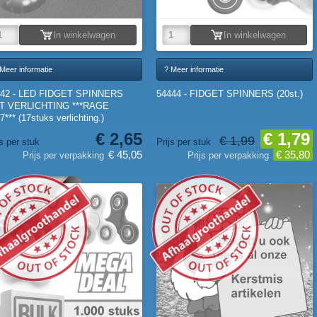
In winkelwagen
In winkelwagen
Meer informatie
? Meer informatie
442 - LED FIDGET SPINNERS
54444 - FIDGET SPINNERS (20st.)
T VERLICHTING ***RAGE
7*** (17stuks verlichting.)
€ 2,65
€ 1,79
€ 1,99
js per stuk
Prijs per stuk
€ 45,05
€ 35,80
Prijs per verpakking
Prijs per verpakking
ORRAAD