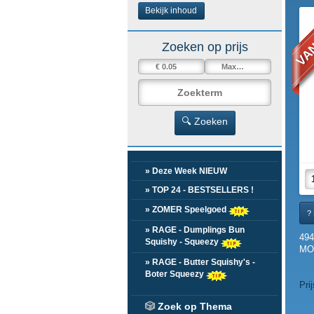
VAN
Bekijk inhoud
Zoeken op prijs
🔍 Zoeken
» Deze Week NIEUW
» TOP 24 - BESTSELLERS !
» ZOMER Speelgoed
? 
» RAGE - Dumplings Bun
49
Squishy - Squeezy
MOD
» RAGE - Butter Squishy's -
Boter Squeezy
Pri
🎲
Zoek op Thema