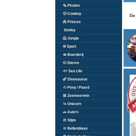
🦜
Piraten
🤠
Cowboy
De 
👸
Princes
Smiley
🦁
Jungle
⚽
Sport
🐖
Boerderij
🐶
Dieren
🐟
Sea Life
VO
🦖
Dinosaurus
🐴
Pony / Paard
🏽
Zeemeermin
🦄
Unicorn
🚗
Auto's
💩
Slijm
🧼
Bellenblaas