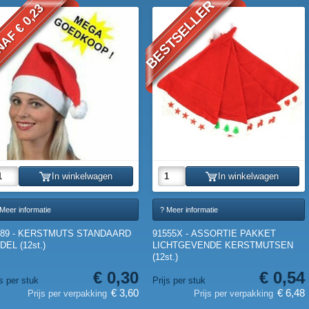
BESTSELLER
AF € 0,23
In winkelwagen
In winkelwagen
Meer informatie
? Meer informatie
489 - KERSTMUTS STANDAARD
91555X - ASSORTIE PAKKET
EL (12st.)
LICHTGEVENDE KERSTMUTSEN
(12st.)
€ 0,30
€ 0,54
js per stuk
Prijs per stuk
€ 3,60
€ 6,48
Prijs per verpakking
Prijs per verpakking