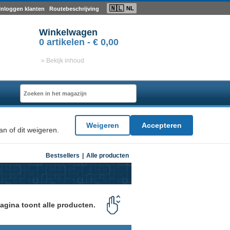
🇳🇱
NL
Inloggen klanten
Routebeschrijving
Winkelwagen
0
artikelen -
€ 0,00
» Bekijk inhoud
Weigeren
Accepteren
n of dit weigeren.
Bestsellers
|
Alle producten
agina toont alle producten.