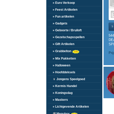
» Euro Verkoop
» Feest Artikelen
» Fun artikelen
» Gadgets
? 
» Geboorte / Bruiloft
54
» Gezelschapsspellen
DE
SP
» Gift Artikelen
(1.
» Grabbelton
Pri
» Mix Pakketten
» Halloween
» Hoofddeksels
👦
Jongens Speelgoed
» Kermis Handel
» Koningsdag
» Maskers
» Lichtgevende Artikelen
🥡
Menubox