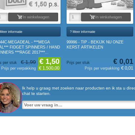
In winkelwagen
In winkelwagen
Meer informatie
? Meer informatie
444C-MEGADEAL - ***MEGA
99996 - TIP - BEKIJK NU ONZE
AL*** FIDGET SPINNERS / HAND
KERST ARTIKELEN
INNERS ***RAGE 2017***
000st.)
€ 1,50
€ 0,01
€ 1,99
js per stuk
Prijs per stuk
€ 1.500,00
€ 0,01
Prijs per verpakking
Prijs per verpakking
Ik help u graag met zoeken naar producten en ik sta u dire
chat te starten.