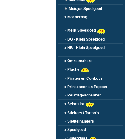
👧
Meisjes Speelgoed
» Moederdag
» Merk Speelgoed
» BG - Klein Speelgoed
» HB - Klein Speelgoed
» Omzetmakers
» Pluche
» Piraten en Cowboys
» Prinsessen en Poppen
» Relatiegeschenken
» Schatkist
» Stickers / Tattoo's
» Sleutelhangers
» Speelgoed
» Sinterklaas