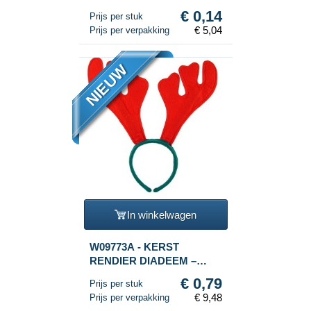
stuks)
€ 0,14
Prijs per stuk
€ 5,04
Prijs per verpakking
NIEUW
In winkelwagen
W09773A - KERST
RENDIER DIADEEM –
Rood / Groen (12st.)
€ 0,79
Prijs per stuk
€ 9,48
Prijs per verpakking