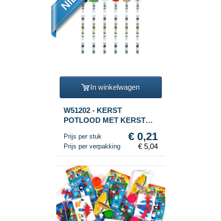
In winkelwagen
W51202 - KERST
POTLOOD MET KERST
FIGUUR GUM (24st.)
€ 0,21
Prijs per stuk
€ 5,04
Prijs per verpakking