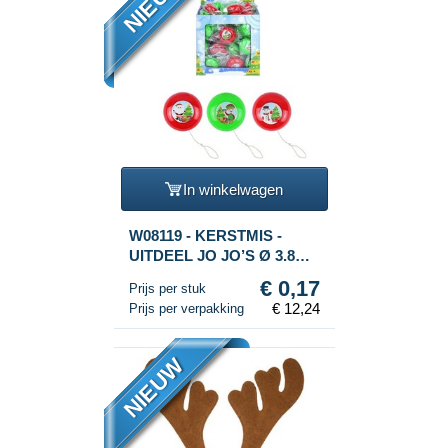
NIEUW
In winkelwagen
W08119 - KERSTMIS -
UITDEEL JO JO’S Ø 3.8
Cm. IN DISPLAY (72st.)
€ 0,17
Prijs per stuk
€ 12,24
Prijs per verpakking
NIEUW