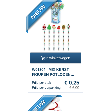
NIEUW
In winkelwagen
W01304 - MIX KERST
FIGUREN POTLODEN
MET GUM FIGUUR (24st.)
€ 0,25
Prijs per stuk
€ 6,00
Prijs per verpakking
NIEUW