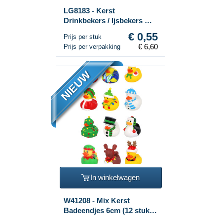
LG8183 - Kerst
Drinkbekers / Ijsbekers met
Rietje (12 stuks)
€ 0,55
Prijs per stuk
€ 6,60
Prijs per verpakking
NIEUW
In winkelwagen
W41208 - Mix Kerst
Badeendjes 6cm (12 stuks)
- Feestelijke