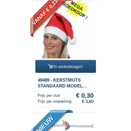
VANAF € 0,23
In winkelwagen
49489 - KERSTMUTS
STANDAARD MODEL
(12st.)
€ 0,30
Prijs per stuk
€ 3,60
Prijs per verpakking
NIEUW