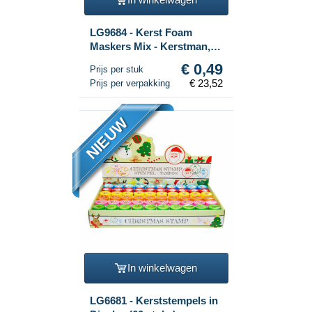
LG9684 - Kerst Foam
Maskers Mix - Kerstman,
Rendier & Sneeuwpop (48
€ 0,49
Prijs per stuk
stuks)
€ 23,52
Prijs per verpakking
NIEUW
In winkelwagen
LG6681 - Kerststempels in