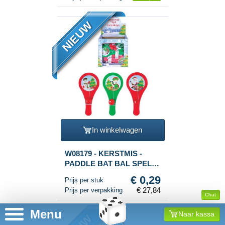
GELUID (24st.)
NIEUW
In winkelwagen
W08179 - KERSTMIS -
PADDLE BAT BAL SPEL
IN DISPLAY (96st.)
€ 0,29
Prijs per stuk
€ 27,84
Prijs per verpakking
Chat
Menu
Naar kassa