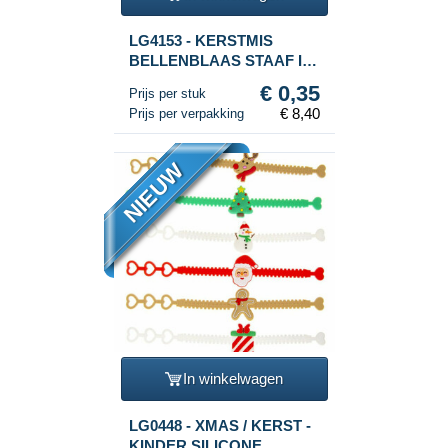
LG4153 - KERSTMIS
BELLENBLAAS STAAF IN
DISPLAY (24st.)
€ 0,35
Prijs per stuk
€ 8,40
Prijs per verpakking
NIEUW
In winkelwagen
LG0448 - XMAS / KERST -
KINDER SILICONE