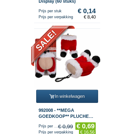
Display (60 stuks)
€ 0,14
Prijs per stuk
€ 8,40
Prijs per verpakking
SALE!
In winkelwagen
992008 - **MEGA
GOEDKOOP** PLUCHE
KERST SLEUTELHANGER
€ 0,69
€ 0,99
Prijs per stuk
MET KERST SCHEET
€ 16,56
Prijs per verpakking