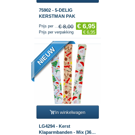
75902 - 5-DELIG
KERSTMAN PAK
€ 6,95
€ 8,00
Prijs per stuk
€ 6,95
Prijs per verpakking
NIEUW
In winkelwagen
LG4294 - Kerst
Klaparmbanden - Mix (36