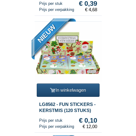
€ 0,39
Prijs per stuk
Uitdeelcadeaus
€ 4,68
Prijs per verpakking
NIEUW
In winkelwagen
LG8562 - FUN STICKERS -
KERSTMIS (120 STUKS)
€ 0,10
Prijs per stuk
€ 12,00
Prijs per verpakking