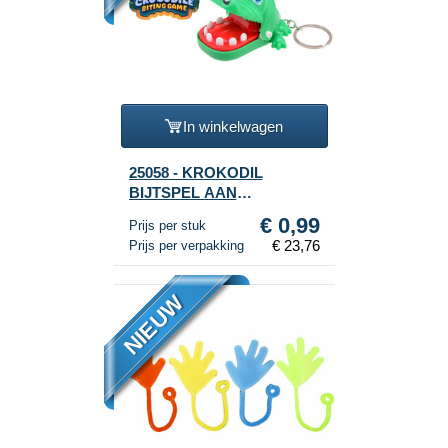
In winkelwagen
25058 - KROKODIL
BIJTSPEL AAN
SLEUTELHANGER – OP
€ 0,99
Prijs per stuk
KAART (24st.)
€ 23,76
Prijs per verpakking
NIEUW