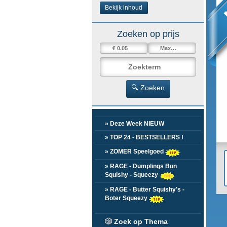
Bekijk inhoud
Zoeken op prijs
🔍 Zoeken
» Deze Week NIEUW
» TOP 24 - BESTSELLERS !
» ZOMER Speelgoed
» RAGE - Dumplings Bun
Squishy - Squeezy
» RAGE - Butter Squishy's -
Boter Squeezy
🎲
Zoek op Thema