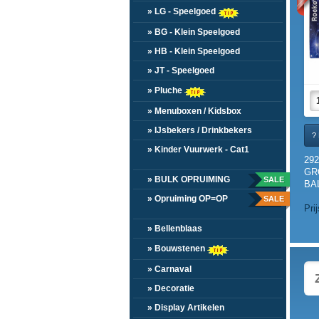
» LG - Speelgoed
» BG - Klein Speelgoed
» HB - Klein Speelgoed
» JT - Speelgoed
» Pluche
» Menuboxen / Kidsbox
» IJsbekers / Drinkbekers
? 
» Kinder Vuurwerk - Cat1
29
GR
» BULK OPRUIMING
SALE
BAL
» Opruiming OP=OP
SALE
Pri
» Bellenblaas
» Bouwstenen
» Carnaval
» Decoratie
» Display Artikelen