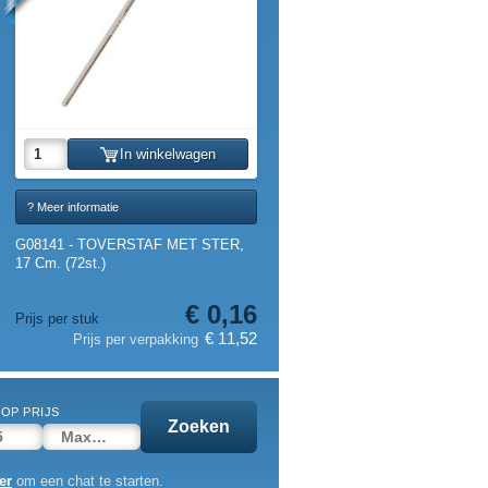
In winkelwagen
? Meer informatie
G08141 - TOVERSTAF MET STER,
17 Cm. (72st.)
€ 0,16
Prijs per stuk
€ 11,52
Prijs per verpakking
OP PRIJS
Zoeken
er
om een chat te starten.