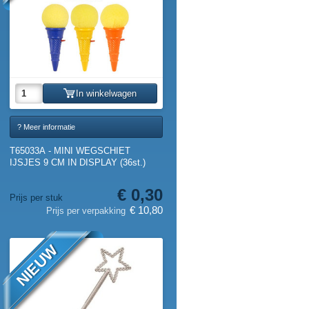
In winkelwagen
? Meer informatie
T65033A - MINI WEGSCHIET
IJSJES 9 CM IN DISPLAY (36st.)
€ 0,30
Prijs per stuk
€ 10,80
Prijs per verpakking
NIEUW