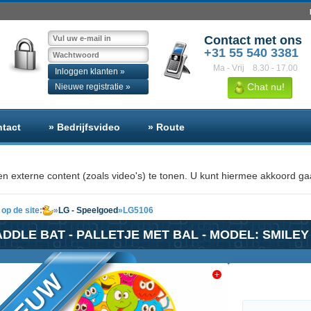
Contact met ons
+31 55 540 3381
Ma - Vrij
8.30 - 17.00
Inloggen klanten »
Chat nu!
Nieuwe registratie »
ntact
» Bedrijfsvideo
» Route
n externe content (zoals video's) te tonen. U kunt hiermee akkoord gaa
op de site:
»
LG - Speelgoed
»
LG5106
DDLE BAT - PALLETJE MET BAL - MODEL: SMILEY (
NIEUW