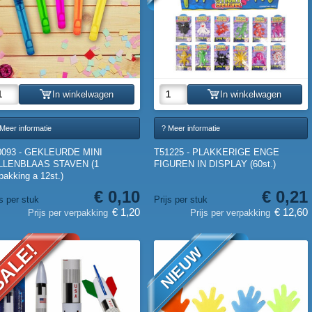
In winkelwagen
In winkelwagen
Meer informatie
? Meer informatie
0093 - GEKLEURDE MINI
T51225 - PLAKKERIGE ENGE
LLENBLAAS STAVEN (1
FIGUREN IN DISPLAY (60st.)
pakking a 12st.)
€ 0,10
€ 0,21
js per stuk
Prijs per stuk
€ 1,20
€ 12,60
Prijs per verpakking
Prijs per verpakking
ALE!
NIEUW