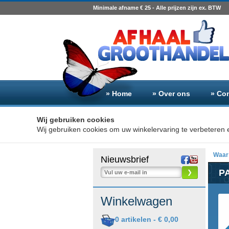
Minimale afname € 25 - Alle prijzen zijn ex. BTW
» Home
» Over ons
» Co
Wij gebruiken cookies
Wij gebruiken cookies om uw winkelervaring te verbeteren e
Waar 
Nieuwsbrief
PA
❯
Winkelwagen
0
artikelen -
€ 0,00