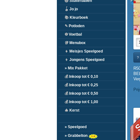
🏐
Stuiterballen
🪀
Jo jo
📚
Kleurboek
✎
Potloden
⚽
Voetbal
🥡
Menubox
👧
Meisjes Speelgoed
? 
👦
Jongens Speelgoed
R5
» Mix Pakket
BE
💰
Inkoop tot € 0,10
Ver
💰
Inkoop tot € 0,25
Pri
💰
Inkoop tot € 0,50
💰
Inkoop tot € 1,00
S
🎄
Kerst
» Speelgoed
» Grabbelton