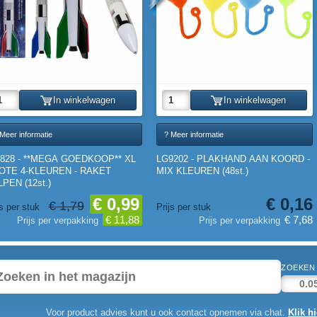
In winkelwagen
In winkelwagen
Meer informatie
? Meer informatie
2828 - **MEGA GOEDKOOP** XL
LG9202 - PLAKHAND AAN KOORD -
OTE 4-KLEUREN - RAKET
MIX KLEUREN (48st.)
PEN (12st.)
€ 0,99
€ 0,16
€ 1,79
js per stuk
Prijs per stuk
€ 11,88
€ 7,68
Prijs per verpakking
Prijs per verpakking
ZOEKEN 
Voor product advies kunt u ook contact opnemen via chat.
Klik hi