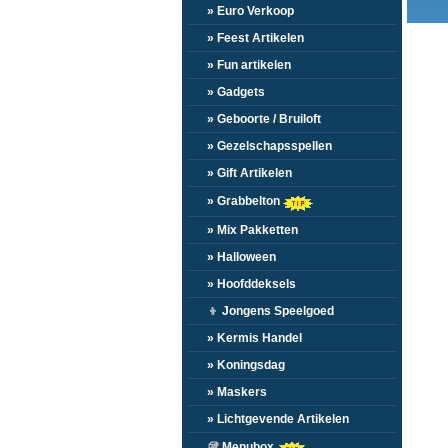
» Euro Verkoop
» Feest Artikelen
» Fun artikelen
» Gadgets
» Geboorte / Bruiloft
» Gezelschapsspellen
» Gift Artikelen
» Grabbelton
» Mix Pakketten
» Halloween
» Hoofddeksels
👦
Jongens Speelgoed
» Kermis Handel
» Koningsdag
» Maskers
» Lichtgevende Artikelen
🥡
Menubox