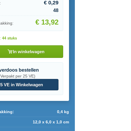
€ 0,29
:
48
€ 13,92
pakking:
d:
44 stuks
In winkelwagen
verdoos bestellen
(Verpakt per 25 VE)
5 VE in Winkelwagen
akking:
0,4 kg
12,0 x 6,0 x 1,0 cm