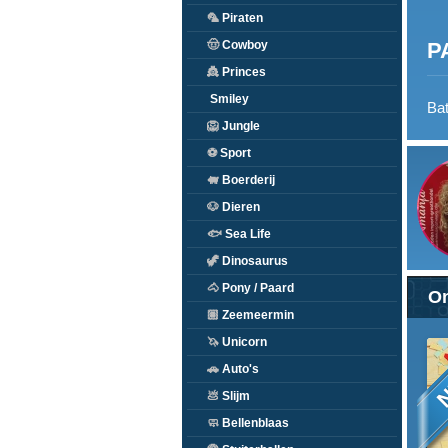
🦜
Piraten
P
🤠
Cowboy
👸
Princes
Smiley
Bat
🦁
Jungle
⚽
Sport
🐖
Boerderij
🐶
Dieren
🐟
Sea Life
🦖
Dinosaurus
🐴
Pony / Paard
On
🏽
Zeemeermin
🦄
Unicorn
N
🚗
Auto's
💩
Slijm
🧼
Bellenblaas