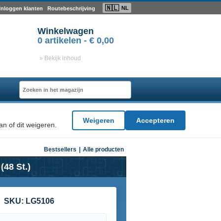
🇳🇱
NL
Inloggen klanten
Routebeschrijving
Winkelwagen
0
artikelen -
€ 0,00
» Bekijk inhoud
Weigeren
Accepteren
n of dit weigeren.
Bestsellers
|
Alle producten
48 St.)
SKU:
LG5106