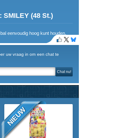
SMILEY (48 St.)
de bal eenvoudig hoog kunt houden.
Voer uw vraag in om een chat te
Chat nu!
NIEUW