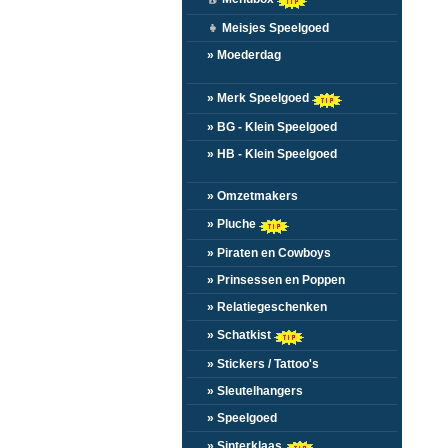
👧
Meisjes Speelgoed
» Moederdag
» Merk Speelgoed
» BG - Klein Speelgoed
» HB - Klein Speelgoed
» Omzetmakers
» Pluche
» Piraten en Cowboys
» Prinsessen en Poppen
» Relatiegeschenken
» Schatkist
» Stickers / Tattoo's
» Sleutelhangers
» Speelgoed
» Sinterklaas