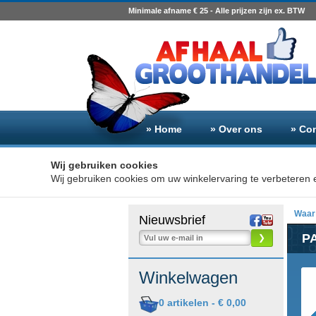
Minimale afname € 25 - Alle prijzen zijn ex. BTW
» Home
» Over ons
» Co
Wij gebruiken cookies
Wij gebruiken cookies om uw winkelervaring te verbeteren e
Waar 
Nieuwsbrief
PA
❯
Winkelwagen
0
artikelen -
€ 0,00