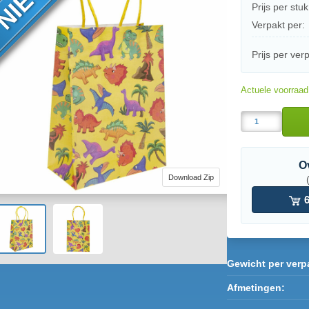
Prijs per stuk
Verpakt per:
Prijs per ver
Actuele voorraa
O
Download Zip
6
Gewicht per verp
Afmetingen: