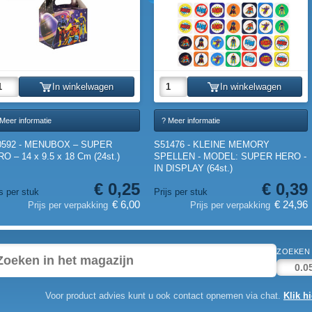
In winkelwagen
In winkelwagen
Meer informatie
? Meer informatie
0592 - MENUBOX – SUPER
S51476 - KLEINE MEMORY
O – 14 x 9.5 x 18 Cm (24st.)
SPELLEN - MODEL: SUPER HERO -
IN DISPLAY (64st.)
€ 0,25
€ 0,39
js per stuk
Prijs per stuk
€ 6,00
€ 24,96
Prijs per verpakking
Prijs per verpakking
ZOEKEN 
Voor product advies kunt u ook contact opnemen via chat.
Klik hi