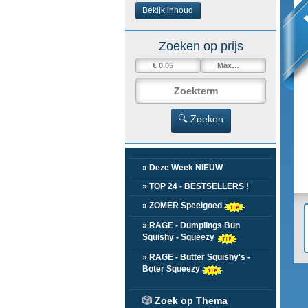
Bekijk inhoud
Zoeken op prijs
🔍 Zoeken
» Deze Week NIEUW
» TOP 24 - BESTSELLERS !
» ZOMER Speelgoed
» RAGE - Dumplings Bun
Squishy - Squeezy
» RAGE - Butter Squishy's -
Boter Squeezy
🎲
Zoek op Thema