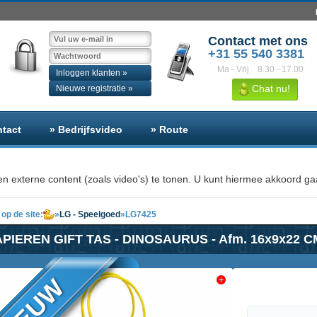
Contact met ons
+31 55 540 3381
Ma - Vrij
8.30 - 17.00
Inloggen klanten »
Chat nu!
Nieuwe registratie »
ntact
» Bedrijfsvideo
» Route
n externe content (zoals video's) te tonen. U kunt hiermee akkoord gaa
op de site:
»
LG - Speelgoed
»
LG7425
PIEREN GIFT TAS - DINOSAURUS - Afm. 16x9x22 CM
NIEUW