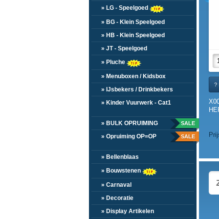
» LG - Speelgoed
» BG - Klein Speelgoed
» HB - Klein Speelgoed
» JT - Speelgoed
» Pluche
» Menuboxen / Kidsbox
? 
» IJsbekers / Drinkbekers
X0
» Kinder Vuurwerk - Cat1
HER
» BULK OPRUIMING
SALE
Pri
» Opruiming OP=OP
SALE
» Bellenblaas
» Bouwstenen
» Carnaval
» Decoratie
» Display Artikelen