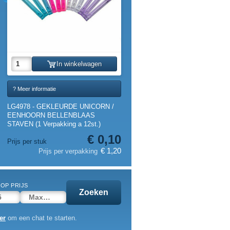
In winkelwagen
? Meer informatie
LG4978 - GEKLEURDE UNICORN /
EENHOORN BELLENBLAAS
STAVEN (1 Verpakking a 12st.)
€ 0,10
Prijs per stuk
€ 1,20
Prijs per verpakking
OP PRIJS
Zoeken
er
om een chat te starten.