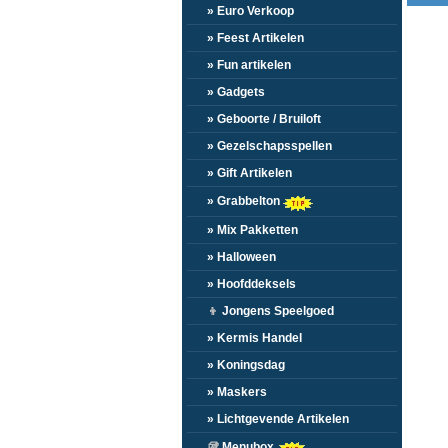
» Euro Verkoop
» Feest Artikelen
» Fun artikelen
» Gadgets
» Geboorte / Bruiloft
» Gezelschapsspellen
» Gift Artikelen
» Grabbelton
» Mix Pakketten
» Halloween
» Hoofddeksels
👦
Jongens Speelgoed
» Kermis Handel
» Koningsdag
» Maskers
» Lichtgevende Artikelen
🥡
Menubox