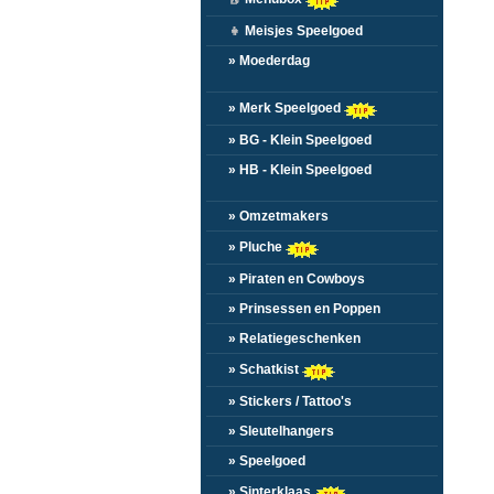
👧
Meisjes Speelgoed
» Moederdag
» Merk Speelgoed
» BG - Klein Speelgoed
» HB - Klein Speelgoed
» Omzetmakers
» Pluche
» Piraten en Cowboys
» Prinsessen en Poppen
» Relatiegeschenken
» Schatkist
» Stickers / Tattoo's
» Sleutelhangers
» Speelgoed
» Sinterklaas