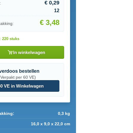
€ 0,29
:
12
€ 3,48
pakking:
d:
220 stuks
In winkelwagen
verdoos bestellen
(Verpakt per 60 VE)
0 VE in Winkelwagen
akking:
0,3 kg
16,0 x 9,0 x 22,0 cm