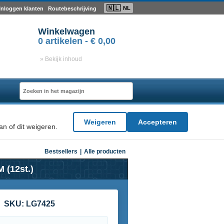
🇳🇱
NL
Inloggen klanten
Routebeschrijving
Winkelwagen
0
artikelen -
€ 0,00
» Bekijk inhoud
Weigeren
Accepteren
n of dit weigeren.
Bestsellers
|
Alle producten
 (12st.)
SKU:
LG7425