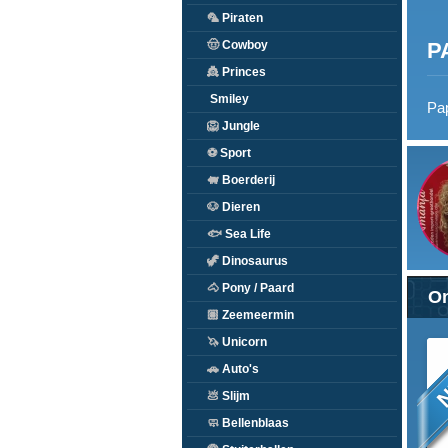
🦜
Piraten
P
🤠
Cowboy
👸
Princes
Smiley
Pap
🦁
Jungle
⚽
Sport
🐖
Boerderij
🐶
Dieren
🐟
Sea Life
🦖
Dinosaurus
🐴
Pony / Paard
On
🏽
Zeemeermin
🦄
Unicorn
N
🚗
Auto's
💩
Slijm
🧼
Bellenblaas