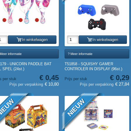
In winkelwagen
In winkelwagen
Meer informatie
? Meer informatie
1179 - UNICORN PADDLE BAT
T51858 - SQUISHY GAMER
 SPEL (24st.)
CONTROLER IN DISPLAY (96st.)
€ 0,45
€ 0,29
js per stuk
Prijs per stuk
€ 10,80
€ 27,84
Prijs per verpakking
Prijs per verpakking
IEUW
NIEUW