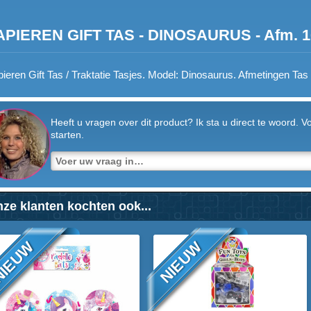
APIEREN GIFT TAS - DINOSAURUS - Afm. 16
ieren Gift Tas / Traktatie Tasjes. Model: Dinosaurus. Afmetingen Ta
Heeft u vragen over dit product? Ik sta u direct te woord. 
starten.
ze klanten kochten ook...
IEUW
NIEUW