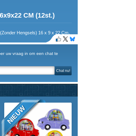
x9x22 CM (12st.)
s (Zonder Hengsels) 16 x 9 x 22 Cm.
Voer uw vraag in om een chat te
Chat nu!
NIEUW