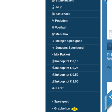
🏐
Stuiterballen
🪀
Jo jo
📚
Kleurboek
✎
Potloden
⚽
Voetbal
🥡
Menubox
👧
Meisjes Speelgoed
? 
👦
Jongens Speelgoed
T4
» Mix Pakket
BAL
💰
Inkoop tot € 0,10
Pri
💰
Inkoop tot € 0,25
💰
Inkoop tot € 0,50
💰
Inkoop tot € 1,00
N
🎄
Kerst
» Speelgoed
» Grabbelton