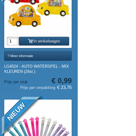
In winkelwagen
? Meer informatie
LG4024 - AUTO WATERSPEL - MIX
KLEUREN (24st.)
€ 0,99
Prijs per stuk
€ 23,76
Prijs per verpakking
NIEUW