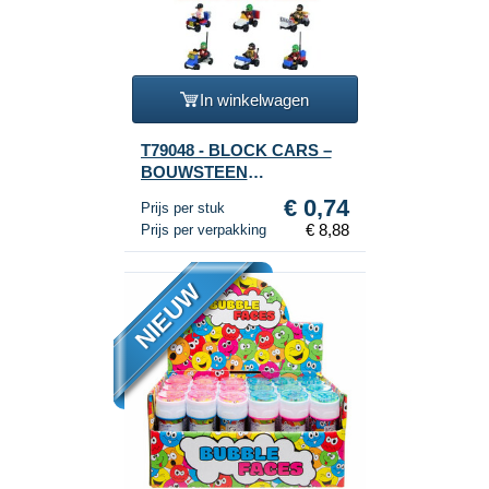
In winkelwagen
T79048 - BLOCK CARS –
BOUWSTEEN
VOERTUIGEN IN DISPLAY
€ 0,74
Prijs per stuk
(12st.)
€ 8,88
Prijs per verpakking
NIEUW