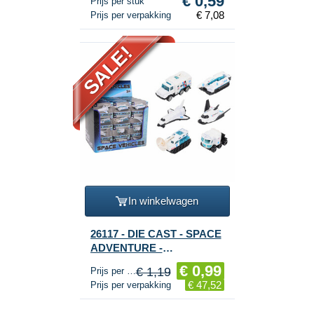
€ 0,59
Prijs per stuk
€ 7,08
Prijs per verpakking
SALE!
In winkelwagen
26117 - DIE CAST - SPACE
ADVENTURE -
RUIMTEVAART
€ 0,99
€ 1,19
Prijs per stuk
VOERTUIGEN, schaal 1:64
€ 47,52
Prijs per verpakking
- IN DISPLAY (48st.)