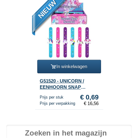
NIEUW
In winkelwagen
G51520 - UNICORN /
EENHOORN SNAP
BRACELETS / CLIC
€ 0,69
Prijs per stuk
ARMBANDEN (24 St.)
€ 16,56
Prijs per verpakking