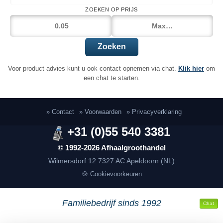
ZOEKEN OP PRIJS
Zoeken
Voor product advies kunt u ook contact opnemen via chat.
Klik hier
om
een chat te starten.
» Contact
» Voorwaarden
» Privacyverklaring
+31 (0)55 540 3381
© 1992-2026 Afhaalgroothandel
Wilmersdorf 12
7327 AC Apeldoorn (NL)
🍪 Cookievoorkeuren
Familiebedrijf sinds 1992
Chat