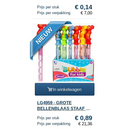
KLEUREN Ø 3.2 Cm.
€ 0,14
Prijs per stuk
(50st.)
€ 7,00
Prijs per verpakking
NIEUW
In winkelwagen
LG4959 - GROTE
BELLENBLAAS STAAF 38
Cm. DINOSAURUS IN
€ 0,89
Prijs per stuk
DISPLAY (24st.)
€ 21,36
Prijs per verpakking