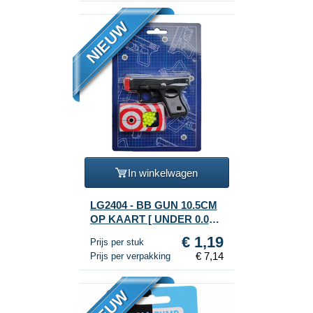
NIEUW
In winkelwagen
LG2404 - BB GUN 10.5CM
OP KAART [ UNDER 0.08J
] (6st.)
€ 1,19
Prijs per stuk
€ 7,14
Prijs per verpakking
NIEUW