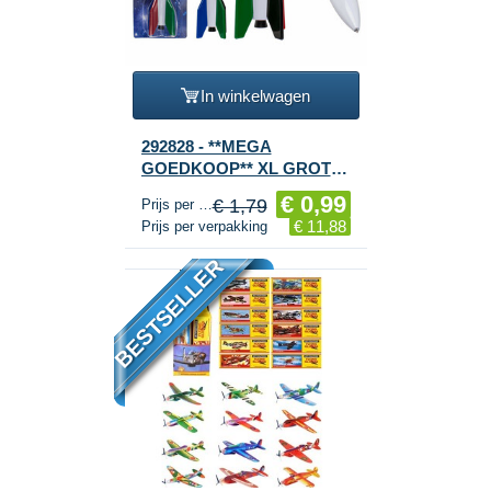
In winkelwagen
292828 - **MEGA
GOEDKOOP** XL GROTE
4-KLEUREN - RAKET
€ 0,99
€ 1,79
Prijs per stuk
BALPEN (12st.)
€ 11,88
Prijs per verpakking
BESTSELLER