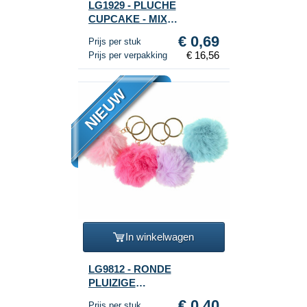
LG1929 - PLUCHE
CUPCAKE - MIX
KLEUREN (24st.)
€ 0,69
Prijs per stuk
€ 16,56
Prijs per verpakking
NIEUW
In winkelwagen
LG9812 - RONDE
PLUIZIGE
SLEUTELHANGERS (12st.)
€ 0,40
Prijs per stuk