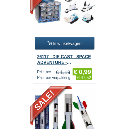
In winkelwagen
26117 - DIE CAST - SPACE
ADVENTURE -
RUIMTEVAART
€ 0,99
€ 1,19
Prijs per stuk
VOERTUIGEN, schaal 1:64
€ 47,52
Prijs per verpakking
- IN DISPLAY (48st.)
SALE!