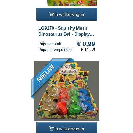
In winkelwagen
LG9270 - Squishy Mesh
Dinosaurus Bal - Display
(12st.)
€ 0,99
Prijs per stuk
€ 11,88
Prijs per verpakking
NIEUW
In winkelwagen