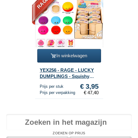
In winkelwagen
YEX256 - RAGE - LUCKY
DUMPLINGS - Squishy
Bun Dumplings GROOT
€ 3,95
Prijs per stuk
Afm. 8.5 x 8.5 x 4.8 Cm - IN
€ 47,40
Prijs per verpakking
DISPLAY (12st.)
ZOEKEN OP PRIJS