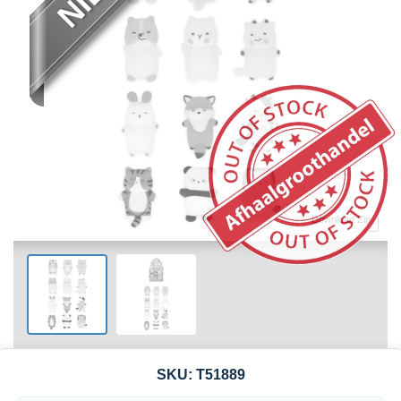
Download Zip
SKU:
T51889