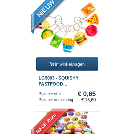
NIEUW
In winkelwagen
LG9003 - SQUISHY
FASTFOOD
SLEUTELHANGERS IN
€ 0,65
Prijs per stuk
DISPLAY (24st.)
€ 15,60
Prijs per verpakking
RAGE 2026