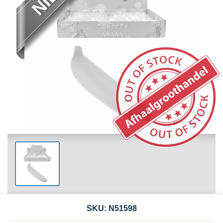
Download Zip
SKU:
N51598