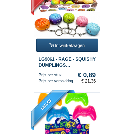
In winkelwagen
LG9061 - RAGE - SQUISHY
DUMPLINGS
SLEUTELHANGERS - MIX
€ 0,89
Prijs per stuk
KLEUREN - IN DISPLAY
€ 21,36
Prijs per verpakking
(24st.)
NIEUW