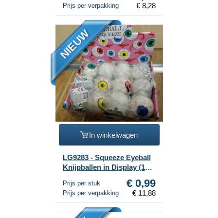
€ 8,28
Prijs per verpakking
NIEUW
In winkelwagen
LG9283 - Squeeze Eyeball
Knijpballen in Display (12
stuks)
€ 0,99
Prijs per stuk
€ 11,88
Prijs per verpakking