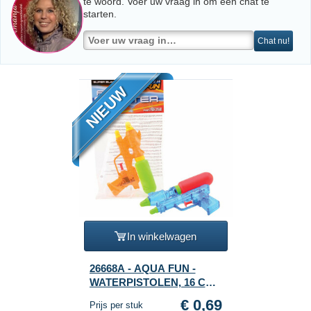
te woord. Voer uw vraag in om een chat te
starten.
Chat nu!
NIEUW
In winkelwagen
26668A - AQUA FUN -
WATERPISTOLEN, 16 Cm.
- HEADERKAART (12st.)
€ 0,69
Prijs per stuk