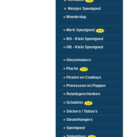
👧
Meisjes Speelgoed
» Moederdag
» Merk Speelgoed
» BG - Klein Speelgoed
» HB - Klein Speelgoed
» Omzetmakers
» Pluche
» Piraten en Cowboys
» Prinsessen en Poppen
» Relatiegeschenken
» Schatkist
» Stickers / Tattoo's
» Sleutelhangers
» Speelgoed
» Sinterklaas