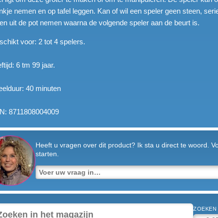
nkje nemen en op tafel leggen. Kan of wil een speler geen steen, serie o
en uit de pot nemen waarna de volgende speler aan de beurt is.
chikt voor: 2 tot 4 spelers.
ftijd: 6 tm 99 jaar.
elduur: 40 minuten
N: 8711808004009
Heeft u vragen over dit product? Ik sta u direct te woord. 
starten.
ZOEKEN 