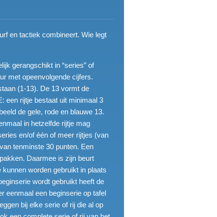
rf en tactiek combineert. Wie legt
ijk gerangschikt in “series” of
eur met opeenvolgende cijfers.
estaan (1-13). De 13 vormt de
een rijtje bestaat uit minimaal 3
rbeeld de gele, rode en blauwe 13.
nmaal in hetzelfde rijtje mag
ies en/of één of meer rijtjes (van
 van tenminste 30 punten. Een
 pakken. Daarmee is zijn beurt
ie kunnen worden gebruikt in plaats
 beginserie wordt gebruikt heeft de
er eenmaal een beginserie op tafel
gen bij elke serie of rij die al op
ok een complete serie of rij van het