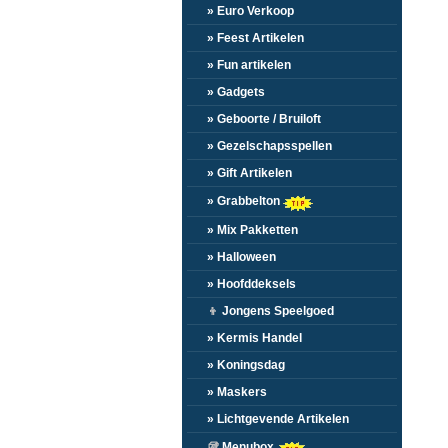
» Euro Verkoop
» Feest Artikelen
» Fun artikelen
» Gadgets
» Geboorte / Bruiloft
» Gezelschapsspellen
» Gift Artikelen
» Grabbelton
» Mix Pakketten
» Halloween
» Hoofddeksels
👦
Jongens Speelgoed
» Kermis Handel
» Koningsdag
» Maskers
» Lichtgevende Artikelen
🥡
Menubox