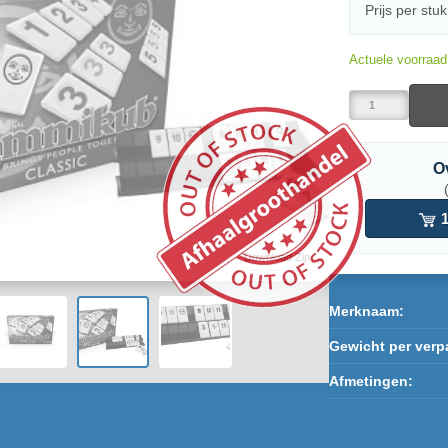
Prijs per stuk
Actuele voorraa
O
1
Download Zip
Merknaam:
Gewicht per verp
Afmetingen: