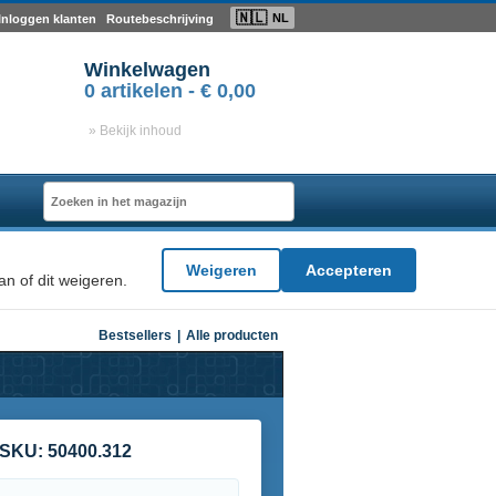
🇳🇱
NL
Inloggen klanten
Routebeschrijving
Winkelwagen
0
artikelen -
€ 0,00
» Bekijk inhoud
Weigeren
Accepteren
n of dit weigeren.
Bestsellers
|
Alle producten
SKU:
50400.312