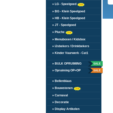
» LG - Speelgoed
» BG - Klein Speelgoed
» HB - Klein Speelgoed
» JT - Speelgoed
» Pluche
» Menuboxen / Kidsbox
» IJsbekers / Drinkbekers
» Kinder Vuurwerk - Cat1
» BULK OPRUIMING
SALE
» Opruiming OP=OP
SALE
» Bellenblaas
» Bouwstenen
» Carnaval
» Decoratie
» Display Artikelen