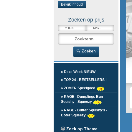
Bekijk inhoud
Zoeken op prijs
🔍 Zoeken
» Deze Week NIEUW
» TOP 24 - BESTSELLERS !
» ZOMER Speelgoed
» RAGE - Dumplings Bun
Squishy - Squeezy
» RAGE - Butter Squishy's -
Boter Squeezy
🎲
Zoek op Thema