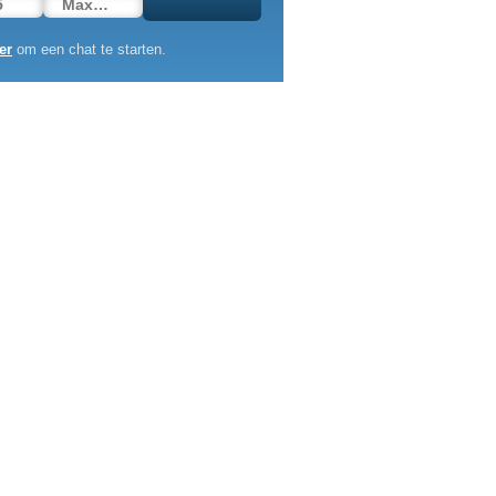
er
om een chat te starten.