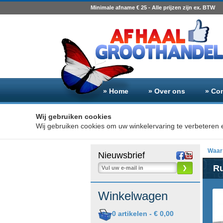
Minimale afname € 25 - Alle prijzen zijn ex. BTW
» Home
» Over ons
» Co
Wij gebruiken cookies
Wij gebruiken cookies om uw winkelervaring te verbeteren e
Waar 
Nieuwsbrief
Ru
❯
Winkelwagen
0
artikelen -
€ 0,00