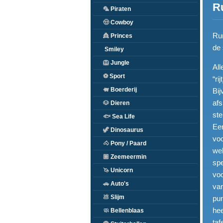
R
🦜
Piraten
🤠
Cowboy
Rum
👸
Princes
de 
Smiley
🦁
Jungle
All
⚽
Sport
“ri
🐖
Boerderij
Bij
afs
🐶
Dieren
ste
🐟
Sea Life
Een
🦖
Dinosaurus
voo
🐴
Pony / Paard
wel
🏽
Zeemeermin
spe
🦄
Unicorn
voo
🚗
Auto's
van
💩
Slijm
pun
hee
🧼
Bellenblaas
taf