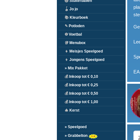
🏐
Stuiterballen
pla
🪀
Jo jo
ste
📚
Kleurboek
✎
Potloden
Ges
⚽
Voetbal
Lee
🥡
Menubox
👧
Meisjes Speelgoed
Spe
👦
Jongens Speelgoed
» Mix Pakket
EA
💰
Inkoop tot € 0,10
💰
Inkoop tot € 0,25
💰
Inkoop tot € 0,50
💰
Inkoop tot € 1,00
🎄
Kerst
» Speelgoed
» Grabbelton