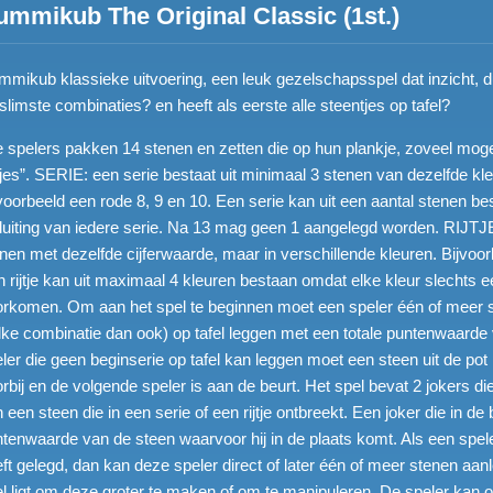
ummikub The Original Classic (1st.)
mikub klassieke uitvoering, een leuk gezelschapsspel dat inzicht, du
slimste combinaties? en heeft als eerste alle steentjes op tafel?
e spelers pakken 14 stenen en zetten die op hun plankje, zoveel mogel
jtjes”. SERIE: een serie bestaat uit minimaal 3 stenen van dezelfde kl
voorbeeld een rode 8, 9 en 10. Een serie kan uit een aantal stenen b
luiting van iedere serie. Na 13 mag geen 1 aangelegd worden. RIJTJE: 
nen met dezelfde cijferwaarde, maar in verschillende kleuren. Bijvoo
 rijtje kan uit maximaal 4 kleuren bestaan omdat elke kleur slechts ee
rkomen. Om aan het spel te beginnen moet een speler één of meer ser
ke combinatie dan ook) op tafel leggen met een totale puntenwaarde
ler die geen beginserie op tafel kan leggen moet een steen uit de pot
rbij en de volgende speler is aan de beurt. Het spel bevat 2 jokers d
 een steen die in een serie of een rijtje ontbreekt. Een joker die in de
tenwaarde van de steen waarvoor hij in de plaats komt. Als een spel
ft gelegd, dan kan deze speler direct of later één of meer stenen aanleg
el ligt om deze groter te maken of om te manipuleren. De speler kan o