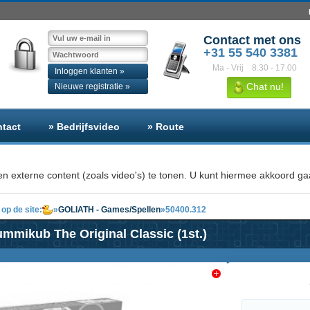
Contact met ons
+31 55 540 3381
Ma - Vrij
8.30 - 17.00
Inloggen klanten »
Chat nu!
Nieuwe registratie »
ntact
» Bedrijfsvideo
» Route
n externe content (zoals video's) te tonen. U kunt hiermee akkoord gaa
op de site:
»
GOLIATH - Games/Spellen
»
50400.312
mmikub The Original Classic (1st.)