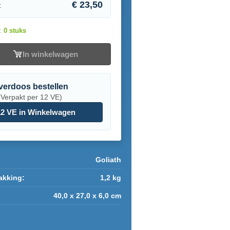
€ 23,50
:
d:
0 stuks
In winkelwagen
verdoos bestellen
(Verpakt per 12 VE)
2 VE in Winkelwagen
Goliath
akking:
1,2 kg
40,0 x 27,0 x 6,0 cm