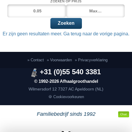
ZOEKEN OP PRIJS
Zoeken
Er zijn geen resultaten meer. Ga terug naar de vorige pagina.
» Contact
» Voorwaarden
» Privacyverklaring
+31 (0)55 540 3381
© 1992-2026 Afhaalgroothandel
Wilmersdorf 12
7327 AC Apeldoorn (NL)
🍪 Cookievoorkeuren
Familiebedrijf sinds 1992
Chat