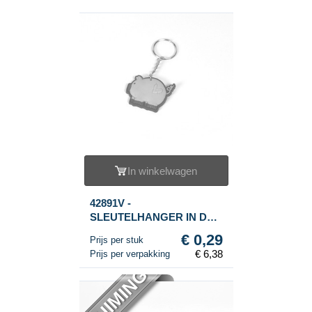
In winkelwagen
42891V -
SLEUTELHANGER IN DE
VORM VAN EEN
€ 0,29
Prijs per stuk
VARKENTJE (22st.)
€ 6,38
Prijs per verpakking
OPRUIMING