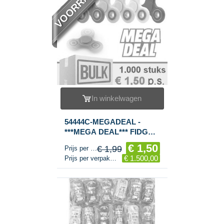
VOORRAAD
In winkelwagen
54444C-MEGADEAL -
***MEGA DEAL*** FIDGET
SPINNERS / HAND
€ 1,50
€ 1,99
Prijs per stuk
SPINNERS ***RAGE
€ 1.500,00
Prijs per verpakking
2017*** (1.000st.)