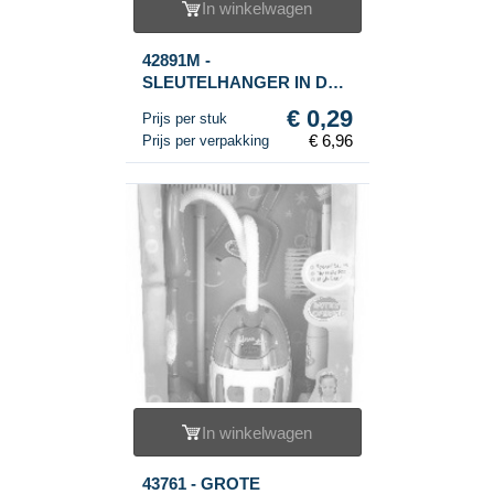
In winkelwagen
42891M -
SLEUTELHANGER IN DE
VORM VAN EEN MUIS
€ 0,29
Prijs per stuk
(24st.)
€ 6,96
Prijs per verpakking
In winkelwagen
43761 - GROTE