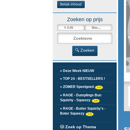
Bekijk inhoud
Zoeken op prijs
🔍 Zoeken
» Deze Week NIEUW
» TOP 24 - BESTSELLERS !
» ZOMER Speelgoed
» RAGE - Dumplings Bun
Squishy - Squeezy
» RAGE - Butter Squishy's -
Boter Squeezy
🎲
Zoek op Thema
S