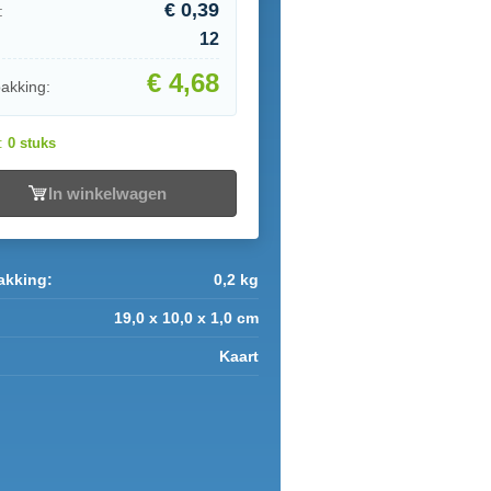
€ 0,39
:
12
€ 4,68
pakking:
d:
0 stuks
In winkelwagen
akking:
0,2 kg
19,0 x 10,0 x 1,0 cm
Kaart