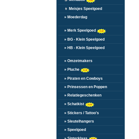
👧
Meisjes Speelgoed
» Moederdag
» Merk Speelgoed
» BG - Klein Speelgoed
» HB - Klein Speelgoed
» Omzetmakers
» Pluche
» Piraten en Cowboys
» Prinsessen en Poppen
» Relatiegeschenken
» Schatkist
» Stickers / Tattoo's
» Sleutelhangers
» Speelgoed
» Sinterklaas