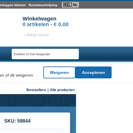
🇳🇱
NL
Inloggen klanten
Routebeschrijving
Winkelwagen
0
artikelen -
€ 0,00
» Bekijk inhoud
Weigeren
Accepteren
n of dit weigeren.
Bestsellers
|
Alle producten
SKU:
59844